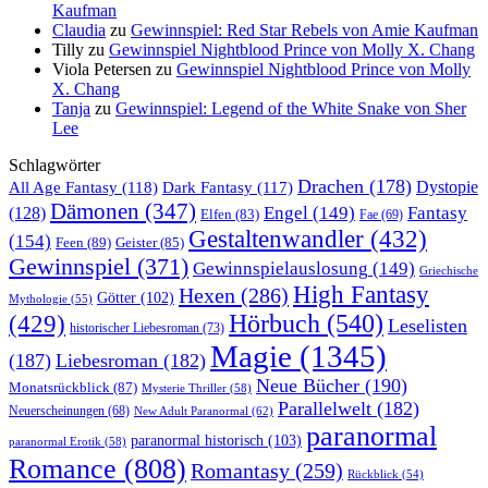
Kaufman
Claudia
zu
Gewinnspiel: Red Star Rebels von Amie Kaufman
Tilly
zu
Gewinnspiel Nightblood Prince von Molly X. Chang
Viola Petersen
zu
Gewinnspiel Nightblood Prince von Molly
X. Chang
Tanja
zu
Gewinnspiel: Legend of the White Snake von Sher
Lee
Schlagwörter
Drachen
(178)
All Age Fantasy
(118)
Dystopie
Dark Fantasy
(117)
Dämonen
(347)
Engel
(149)
Fantasy
(128)
Elfen
(83)
Fae
(69)
Gestaltenwandler
(432)
(154)
Feen
(89)
Geister
(85)
Gewinnspiel
(371)
Gewinnspielauslosung
(149)
Griechische
High Fantasy
Hexen
(286)
Götter
(102)
Mythologie
(55)
Hörbuch
(540)
(429)
Leselisten
historischer Liebesroman
(73)
Magie
(1345)
(187)
Liebesroman
(182)
Neue Bücher
(190)
Monatsrückblick
(87)
Mysterie Thriller
(58)
Parallelwelt
(182)
Neuerscheinungen
(68)
New Adult Paranormal
(62)
paranormal
paranormal historisch
(103)
paranormal Erotik
(58)
Romance
(808)
Romantasy
(259)
Rückblick
(54)