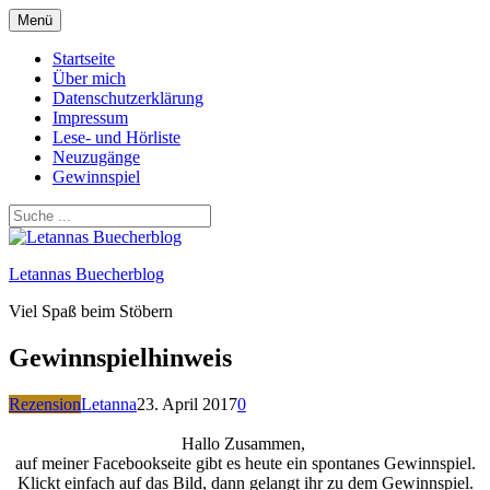
Zum
Menü
Inhalt
springen
Startseite
Über mich
Datenschutzerklärung
Impressum
Lese- und Hörliste
Neuzugänge
Gewinnspiel
Letannas Buecherblog
Viel Spaß beim Stöbern
Gewinnspielhinweis
Rezension
Letanna
23. April 2017
0
Hallo Zusammen,
auf meiner Facebookseite gibt es heute ein spontanes Gewinnspiel.
Klickt einfach auf das Bild, dann gelangt ihr zu dem Gewinnspiel.