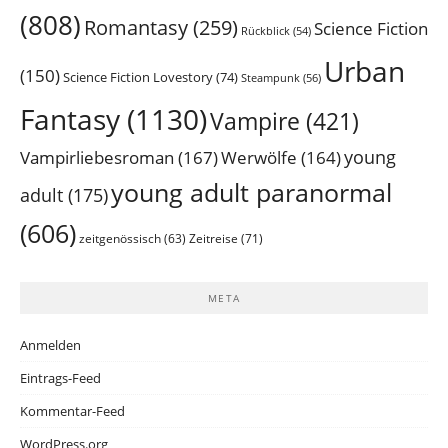
(808)
Romantasy
(259)
Science Fiction
Rückblick
(54)
Urban
(150)
Science Fiction Lovestory
(74)
Steampunk
(56)
Fantasy
(1130)
Vampire
(421)
young
Vampirliebesroman
(167)
Werwölfe
(164)
young adult paranormal
adult
(175)
(606)
Zeitreise
(71)
zeitgenössisch
(63)
META
Anmelden
Eintrags-Feed
Kommentar-Feed
WordPress.org