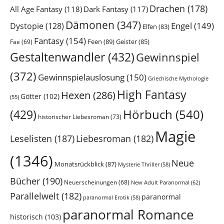
Drachen
(178)
All Age Fantasy
(118)
Dark Fantasy
(117)
Dämonen
(347)
Engel
(149)
Dystopie
(128)
Elfen
(83)
Fantasy
(154)
Feen
(89)
Geister
(85)
Fae
(69)
Gestaltenwandler
(432)
Gewinnspiel
(372)
Gewinnspielauslosung
(150)
Griechische Mythologie
High Fantasy
Hexen
(286)
Götter
(102)
(55)
Hörbuch
(540)
(429)
historischer Liebesroman
(73)
Magie
Leselisten
(187)
Liebesroman
(182)
(1346)
Neue
Monatsrückblick
(87)
Mysterie Thriller
(58)
Bücher
(190)
Neuerscheinungen
(68)
New Adult Paranormal
(62)
Parallelwelt
(182)
paranormal
paranormal Erotik
(58)
paranormal Romance
historisch
(103)