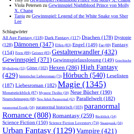
Viola Petersen
zu
Gewinnspiel Nightblood Prince von Molly
X. Chang
Tanja
zu
Gewinnspiel: Legend of the White Snake von Sher
Lee
Schlagwörter
Drachen
(178)
All Age Fantasy
(118)
Dystopie
Dark Fantasy
(117)
Dämonen
(347)
Engel
(149)
Fantasy
(128)
Elfen
(83)
Fae
(69)
Gestaltenwandler
(432)
(154)
Feen
(89)
Geister
(85)
Gewinnspiel
(371)
Gewinnspielauslosung
(149)
Griechische
High Fantasy
Hexen
(286)
Götter
(102)
Mythologie
(55)
Hörbuch
(540)
(429)
Leselisten
historischer Liebesroman
(73)
Magie
(1345)
(187)
Liebesroman
(182)
Neue Bücher
(190)
Monatsrückblick
(87)
Mysterie Thriller
(58)
Parallelwelt
(182)
Neuerscheinungen
(68)
New Adult Paranormal
(62)
paranormal
paranormal historisch
(103)
paranormal Erotik
(58)
Romance
(808)
Romantasy
(259)
Rückblick
(54)
Science Fiction
(150)
Science Fiction Lovestory
(74)
Steampunk
(56)
Urban Fantasy
(1129)
Vampire
(421)