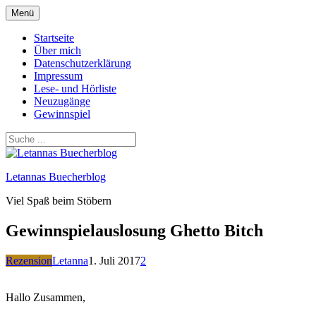
Zum
Menü
Inhalt
springen
Startseite
Über mich
Datenschutzerklärung
Impressum
Lese- und Hörliste
Neuzugänge
Gewinnspiel
Letannas Buecherblog
Viel Spaß beim Stöbern
Gewinnspielauslosung Ghetto Bitch
Rezension
Letanna
1. Juli 2017
2
Hallo Zusammen,