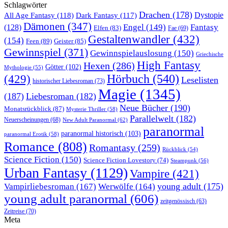
Schlagwörter
Drachen
(178)
All Age Fantasy
(118)
Dystopie
Dark Fantasy
(117)
Dämonen
(347)
Engel
(149)
Fantasy
(128)
Elfen
(83)
Fae
(69)
Gestaltenwandler
(432)
(154)
Feen
(89)
Geister
(85)
Gewinnspiel
(371)
Gewinnspielauslosung
(150)
Griechische
High Fantasy
Hexen
(286)
Götter
(102)
Mythologie
(55)
Hörbuch
(540)
(429)
Leselisten
historischer Liebesroman
(73)
Magie
(1345)
(187)
Liebesroman
(182)
Neue Bücher
(190)
Monatsrückblick
(87)
Mysterie Thriller
(58)
Parallelwelt
(182)
Neuerscheinungen
(68)
New Adult Paranormal
(62)
paranormal
paranormal historisch
(103)
paranormal Erotik
(58)
Romance
(808)
Romantasy
(259)
Rückblick
(54)
Science Fiction
(150)
Science Fiction Lovestory
(74)
Steampunk
(56)
Urban Fantasy
(1129)
Vampire
(421)
young adult
(175)
Vampirliebesroman
(167)
Werwölfe
(164)
young adult paranormal
(606)
zeitgenössisch
(63)
Zeitreise
(70)
Meta