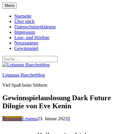
Zum
Menü
Inhalt
springen
Startseite
Über mich
Datenschutzerklärung
Impressum
Lese- und Hörliste
Neuzugänge
Gewinnspiel
Letannas Buecherblog
Viel Spaß beim Stöbern
Gewinnspielauslosung Dark Future
Dilogie von Eve Kenin
Rezension
Letanna
23. Januar 2022
0