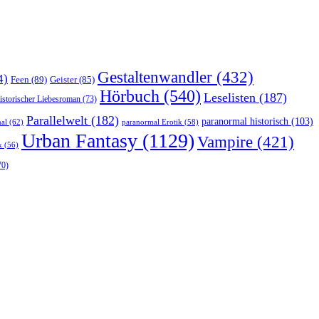
Gestaltenwandler
(432)
4)
Feen
(89)
Geister
(85)
Hörbuch
(540)
Leselisten
(187)
istorischer Liebesroman
(73)
Parallelwelt
(182)
paranormal historisch
(103)
al
(62)
paranormal Erotik
(58)
Urban Fantasy
(1129)
Vampire
(421)
k
(56)
70)