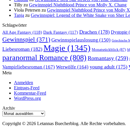
Tilly
zu
Gewinnspiel Nightblood Prince von Molly X. Chang
Viola Petersen
zu
Gewinnspiel Nightblood Prince von Molly 
Tanja
zu
Gewinnspiel: Legend of the White Snake von Sher L
Schlagwörter
Drachen
(178)
All Age Fantasy
(118)
Dystopie
(
Dark Fantasy
(117)
Gewinnspiel
(371)
Gewinnspielauslosung
(150)
Griechische 
Magie
(1345)
Liebesroman
(182)
Monatsrückblick
(87)
My
paranormal Romance
(808)
Romantasy
(259)
young adult
(175)
Vampirliebesroman
(167)
Werwölfe
(164)
Meta
Anmelden
Eintrags-Feed
Kommentar-Feed
WordPress.org
Archiv
Archiv
Copyright © 2026 Letannas Buecherblog. Alle Rechte vorbehalten.