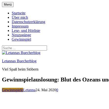
Zum
Menü
Inhalt
springen
Startseite
Über mich
Datenschutzerklärung
Impressum
Lese- und Hörliste
Neuzugänge
Gewinnspiel
Letannas Buecherblog
Viel Spaß beim Stöbern
Gewinnspielauslosung: Blut des Ozeans un
Gewinnspiele
Letanna
24. Mai 2020
0