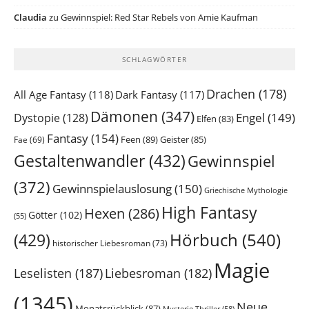
Claudia
zu
Gewinnspiel: Red Star Rebels von Amie Kaufman
SCHLAGWÖRTER
Drachen
(178)
All Age Fantasy
(118)
Dark Fantasy
(117)
Dämonen
(347)
Engel
(149)
Dystopie
(128)
Elfen
(83)
Fantasy
(154)
Feen
(89)
Geister
(85)
Fae
(69)
Gestaltenwandler
(432)
Gewinnspiel
(372)
Gewinnspielauslosung
(150)
Griechische Mythologie
High Fantasy
Hexen
(286)
Götter
(102)
(55)
Hörbuch
(540)
(429)
historischer Liebesroman
(73)
Magie
Leselisten
(187)
Liebesroman
(182)
(1345)
Neue
Monatsrückblick
(87)
Mysterie Thriller
(58)