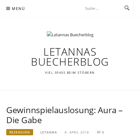
Zum
MENÜ
Inhalt
springen
LETANNAS
BUECHERBLOG
VIEL SPASS BEIM STÖBERN
Gewinnspielauslosung: Aura –
Die Gabe
REZENSION
LETANNA
8. APRIL 2018
3