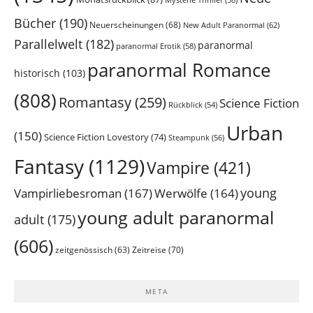
Bücher
(190)
Neuerscheinungen
(68)
New Adult Paranormal
(62)
Parallelwelt
(182)
paranormal
paranormal Erotik
(58)
paranormal Romance
historisch
(103)
(808)
Romantasy
(259)
Science Fiction
Rückblick
(54)
Urban
(150)
Science Fiction Lovestory
(74)
Steampunk
(56)
Fantasy
(1129)
Vampire
(421)
young
Vampirliebesroman
(167)
Werwölfe
(164)
young adult paranormal
adult
(175)
(606)
Zeitreise
(70)
zeitgenössisch
(63)
META