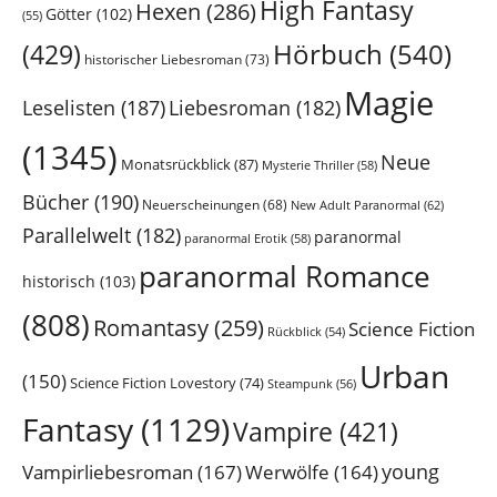
High Fantasy
Hexen
(286)
Götter
(102)
(55)
Hörbuch
(540)
(429)
historischer Liebesroman
(73)
Magie
Leselisten
(187)
Liebesroman
(182)
(1345)
Neue
Monatsrückblick
(87)
Mysterie Thriller
(58)
Bücher
(190)
Neuerscheinungen
(68)
New Adult Paranormal
(62)
Parallelwelt
(182)
paranormal
paranormal Erotik
(58)
paranormal Romance
historisch
(103)
(808)
Romantasy
(259)
Science Fiction
Rückblick
(54)
Urban
(150)
Science Fiction Lovestory
(74)
Steampunk
(56)
Fantasy
(1129)
Vampire
(421)
young
Vampirliebesroman
(167)
Werwölfe
(164)