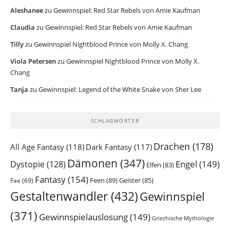
Aleshanee
zu
Gewinnspiel: Red Star Rebels von Amie Kaufman
Claudia
zu
Gewinnspiel: Red Star Rebels von Amie Kaufman
Tilly
zu
Gewinnspiel Nightblood Prince von Molly X. Chang
Viola Petersen
zu
Gewinnspiel Nightblood Prince von Molly X.
Chang
Tanja
zu
Gewinnspiel: Legend of the White Snake von Sher Lee
SCHLAGWÖRTER
Drachen
(178)
All Age Fantasy
(118)
Dark Fantasy
(117)
Dämonen
(347)
Engel
(149)
Dystopie
(128)
Elfen
(83)
Fantasy
(154)
Feen
(89)
Geister
(85)
Fae
(69)
Gestaltenwandler
(432)
Gewinnspiel
(371)
Gewinnspielauslosung
(149)
Griechische Mythologie