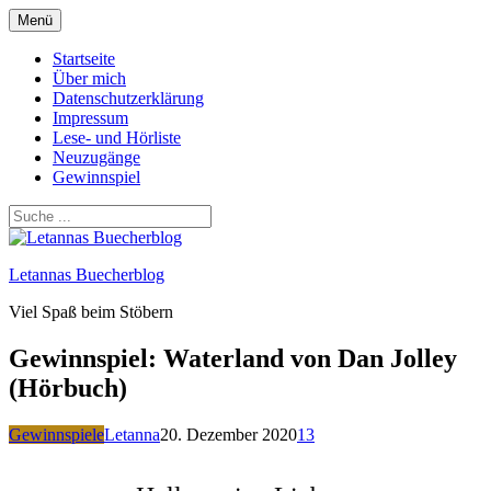
Zum
Menü
Inhalt
springen
Startseite
Über mich
Datenschutzerklärung
Impressum
Lese- und Hörliste
Neuzugänge
Gewinnspiel
Letannas Buecherblog
Viel Spaß beim Stöbern
Gewinnspiel: Waterland von Dan Jolley
(Hörbuch)
Gewinnspiele
Letanna
20. Dezember 2020
13