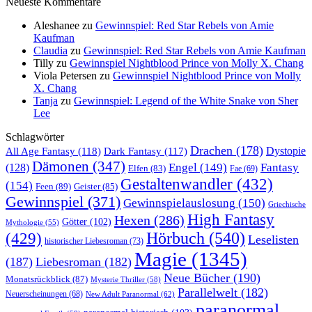
Neueste Kommentare
Aleshanee
zu
Gewinnspiel: Red Star Rebels von Amie
Kaufman
Claudia
zu
Gewinnspiel: Red Star Rebels von Amie Kaufman
Tilly
zu
Gewinnspiel Nightblood Prince von Molly X. Chang
Viola Petersen
zu
Gewinnspiel Nightblood Prince von Molly
X. Chang
Tanja
zu
Gewinnspiel: Legend of the White Snake von Sher
Lee
Schlagwörter
Drachen
(178)
All Age Fantasy
(118)
Dystopie
Dark Fantasy
(117)
Dämonen
(347)
Engel
(149)
Fantasy
(128)
Elfen
(83)
Fae
(69)
Gestaltenwandler
(432)
(154)
Feen
(89)
Geister
(85)
Gewinnspiel
(371)
Gewinnspielauslosung
(150)
Griechische
High Fantasy
Hexen
(286)
Götter
(102)
Mythologie
(55)
Hörbuch
(540)
(429)
Leselisten
historischer Liebesroman
(73)
Magie
(1345)
(187)
Liebesroman
(182)
Neue Bücher
(190)
Monatsrückblick
(87)
Mysterie Thriller
(58)
Parallelwelt
(182)
Neuerscheinungen
(68)
New Adult Paranormal
(62)
paranormal