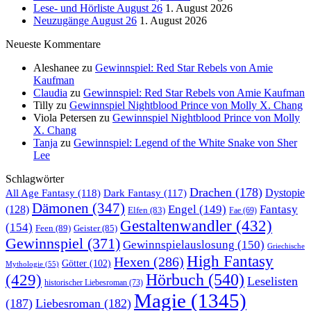
Lese- und Hörliste August 26
1. August 2026
Neuzugänge August 26
1. August 2026
Neueste Kommentare
Aleshanee
zu
Gewinnspiel: Red Star Rebels von Amie
Kaufman
Claudia
zu
Gewinnspiel: Red Star Rebels von Amie Kaufman
Tilly
zu
Gewinnspiel Nightblood Prince von Molly X. Chang
Viola Petersen
zu
Gewinnspiel Nightblood Prince von Molly
X. Chang
Tanja
zu
Gewinnspiel: Legend of the White Snake von Sher
Lee
Schlagwörter
Drachen
(178)
All Age Fantasy
(118)
Dystopie
Dark Fantasy
(117)
Dämonen
(347)
Engel
(149)
Fantasy
(128)
Elfen
(83)
Fae
(69)
Gestaltenwandler
(432)
(154)
Feen
(89)
Geister
(85)
Gewinnspiel
(371)
Gewinnspielauslosung
(150)
Griechische
High Fantasy
Hexen
(286)
Götter
(102)
Mythologie
(55)
Hörbuch
(540)
(429)
Leselisten
historischer Liebesroman
(73)
Magie
(1345)
(187)
Liebesroman
(182)