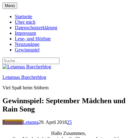
Zum
Menü
Inhalt
springen
Startseite
Über mich
Datenschutzerklärung
Impressum
Lese- und Hörliste
Neuzugänge
Gewinnspiel
Letannas Buecherblog
Viel Spaß beim Stöbern
Gewinnspiel: September Mädchen und
Rain Song
Rezension
Letanna
29. April 2018
25
Hallo Zusammen,