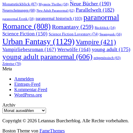
Neue Bücher
(190)
Monatsrückblick
(87)
Mysterie Thriller
(58)
Parallelwelt
(182)
Neuerscheinungen
(68)
New Adult Paranormal
(62)
paranormal
paranormal historisch
(103)
paranormal Erotik
(58)
Romance
(808)
Romantasy
(259)
Rückblick
(54)
Science Fiction
(150)
Science Fiction Lovestory
(74)
Steampunk
(56)
Urban Fantasy
(1129)
Vampire
(421)
young adult
(175)
Vampirliebesroman
(167)
Werwölfe
(164)
young adult paranormal
(606)
zeitgenössisch
(63)
Zeitreise
(70)
Meta
Anmelden
Eintrags-Feed
Kommentar-Feed
WordPress.org
Archiv
Archiv
Copyright © 2026 Letannas Buecherblog. Alle Rechte vorbehalten.
Boston Theme von
FameThemes