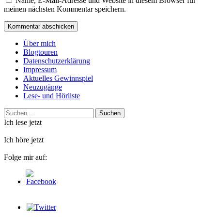
Name, E-Mail-Adresse und Website in diesem Browser für
meinen nächsten Kommentar speichern.
Über mich
Blogtouren
Datenschutzerklärung
Impressum
Aktuelles Gewinnspiel
Neuzugänge
Lese- und Hörliste
Suchen
nach:
Ich lese jetzt
Ich höre jetzt
Folge mir auf: