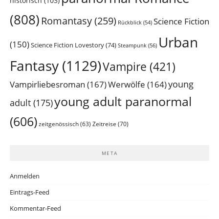
historisch
(103)
(808)
Romantasy
(259)
Science Fiction
Rückblick
(54)
Urban
(150)
Science Fiction Lovestory
(74)
Steampunk
(56)
Fantasy
(1129)
Vampire
(421)
young
Vampirliebesroman
(167)
Werwölfe
(164)
young adult paranormal
adult
(175)
(606)
Zeitreise
(70)
zeitgenössisch
(63)
META
Anmelden
Eintrags-Feed
Kommentar-Feed