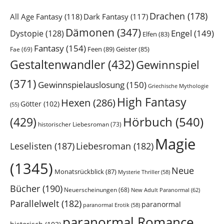
Drachen
(178)
All Age Fantasy
(118)
Dark Fantasy
(117)
Dämonen
(347)
Engel
(149)
Dystopie
(128)
Elfen
(83)
Fantasy
(154)
Feen
(89)
Geister
(85)
Fae
(69)
Gestaltenwandler
(432)
Gewinnspiel
(371)
Gewinnspielauslosung
(150)
Griechische Mythologie
High Fantasy
Hexen
(286)
Götter
(102)
(55)
Hörbuch
(540)
(429)
historischer Liebesroman
(73)
Magie
Leselisten
(187)
Liebesroman
(182)
(1345)
Neue
Monatsrückblick
(87)
Mysterie Thriller
(58)
Bücher
(190)
Neuerscheinungen
(68)
New Adult Paranormal
(62)
Parallelwelt
(182)
paranormal
paranormal Erotik
(58)
paranormal Romance