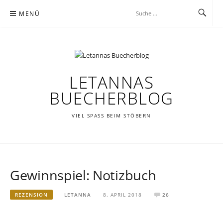
Zum
MENÜ
Inhalt
springen
LETANNAS
BUECHERBLOG
VIEL SPASS BEIM STÖBERN
Gewinnspiel: Notizbuch
REZENSION
LETANNA
8. APRIL 2018
26