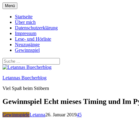
Zum
Menü
Inhalt
springen
Startseite
Über mich
Datenschutzerklärung
Impressum
Lese- und Hörliste
Neuzugänge
Gewinnspiel
Letannas Buecherblog
Viel Spaß beim Stöbern
Gewinnspiel Echt mieses Timing und Im P
Gewinnspiele
Letanna
26. Januar 2019
45