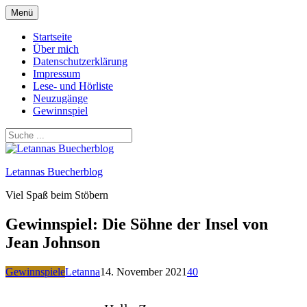
Zum
Menü
Inhalt
springen
Startseite
Über mich
Datenschutzerklärung
Impressum
Lese- und Hörliste
Neuzugänge
Gewinnspiel
Letannas Buecherblog
Viel Spaß beim Stöbern
Gewinnspiel: Die Söhne der Insel von
Jean Johnson
Gewinnspiele
Letanna
14. November 2021
40