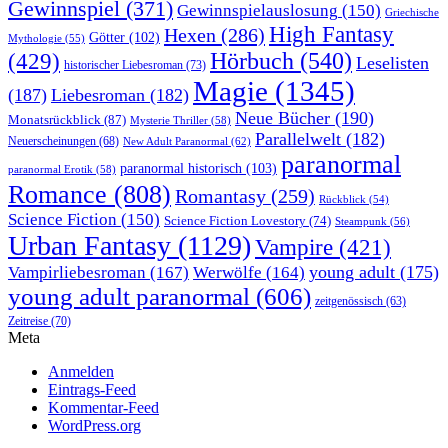
Gewinnspiel
(371)
Gewinnspielauslosung
(150)
Griechische
High Fantasy
Hexen
(286)
Götter
(102)
Mythologie
(55)
Hörbuch
(540)
(429)
Leselisten
historischer Liebesroman
(73)
Magie
(1345)
(187)
Liebesroman
(182)
Neue Bücher
(190)
Monatsrückblick
(87)
Mysterie Thriller
(58)
Parallelwelt
(182)
Neuerscheinungen
(68)
New Adult Paranormal
(62)
paranormal
paranormal historisch
(103)
paranormal Erotik
(58)
Romance
(808)
Romantasy
(259)
Rückblick
(54)
Science Fiction
(150)
Science Fiction Lovestory
(74)
Steampunk
(56)
Urban Fantasy
(1129)
Vampire
(421)
young adult
(175)
Vampirliebesroman
(167)
Werwölfe
(164)
young adult paranormal
(606)
zeitgenössisch
(63)
Zeitreise
(70)
Meta
Anmelden
Eintrags-Feed
Kommentar-Feed
WordPress.org