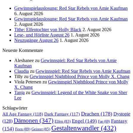
Gewinnspielauslosung: Red Star Rebels von Amie Kaufman
6. August 2026
Gewinnspielauslosung: Red Star Rebels von Amie Kaufman
2. August 2026
Tithe: Elfentochter von Holly Black
2. August 2026
Lese- und Hörliste August 26
1. August 2026
Neuzugänge August 26
1. August 2026
Neueste Kommentare
Aleshanee
zu
Gewinnspiel: Red Star Rebels von Amie
Kaufman
Claudia
zu
Gewinnspiel: Red Star Rebels von Amie Kaufman
Tilly
zu
Gewinnspiel Nightblood Prince von Molly X. Chang
Viola Petersen
zu
Gewinnspiel Nightblood Prince von Molly
X. Chang
Tanja
zu
Gewinnspiel: Legend of the White Snake von Sher
Lee
Schlagwörter
Drachen
(178)
All Age Fantasy
(118)
Dystopie
Dark Fantasy
(117)
Dämonen
(347)
Engel
(149)
Fantasy
(128)
Elfen
(83)
Fae
(69)
Gestaltenwandler
(432)
(154)
Feen
(89)
Geister
(85)