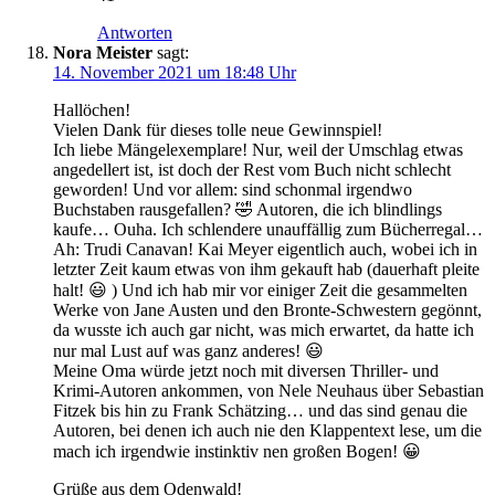
Antworten
Nora Meister
sagt:
14. November 2021 um 18:48 Uhr
Hallöchen!
Vielen Dank für dieses tolle neue Gewinnspiel!
Ich liebe Mängelexemplare! Nur, weil der Umschlag etwas
angedellert ist, ist doch der Rest vom Buch nicht schlecht
geworden! Und vor allem: sind schonmal irgendwo
Buchstaben rausgefallen? 🤣 Autoren, die ich blindlings
kaufe… Ouha. Ich schlendere unauffällig zum Bücherregal…
Ah: Trudi Canavan! Kai Meyer eigentlich auch, wobei ich in
letzter Zeit kaum etwas von ihm gekauft hab (dauerhaft pleite
halt! 😃 ) Und ich hab mir vor einiger Zeit die gesammelten
Werke von Jane Austen und den Bronte-Schwestern gegönnt,
da wusste ich auch gar nicht, was mich erwartet, da hatte ich
nur mal Lust auf was ganz anderes! 😃
Meine Oma würde jetzt noch mit diversen Thriller- und
Krimi-Autoren ankommen, von Nele Neuhaus über Sebastian
Fitzek bis hin zu Frank Schätzing… und das sind genau die
Autoren, bei denen ich auch nie den Klappentext lese, um die
mach ich irgendwie instinktiv nen großen Bogen! 😀
Grüße aus dem Odenwald!