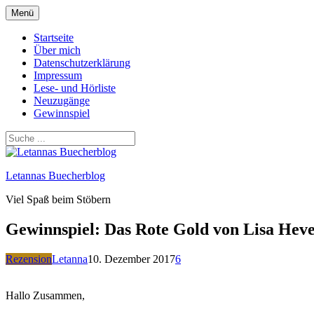
Zum
Menü
Inhalt
springen
Startseite
Über mich
Datenschutzerklärung
Impressum
Lese- und Hörliste
Neuzugänge
Gewinnspiel
Letannas Buecherblog
Viel Spaß beim Stöbern
Gewinnspiel: Das Rote Gold von Lisa Hev
Rezension
Letanna
10. Dezember 2017
6
Hallo Zusammen,