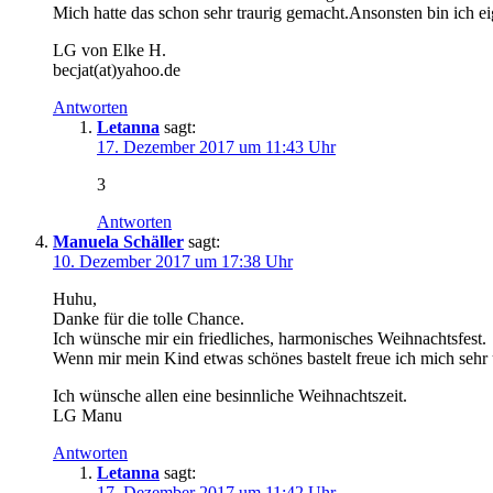
Mich hatte das schon sehr traurig gemacht.Ansonsten bin ich ei
LG von Elke H.
becjat(at)yahoo.de
Antworten
Letanna
sagt:
17. Dezember 2017 um 11:43 Uhr
3
Antworten
Manuela Schäller
sagt:
10. Dezember 2017 um 17:38 Uhr
Huhu,
Danke für die tolle Chance.
Ich wünsche mir ein friedliches, harmonisches Weihnachtsfest.
Wenn mir mein Kind etwas schönes bastelt freue ich mich sehr
Ich wünsche allen eine besinnliche Weihnachtszeit.
LG Manu
Antworten
Letanna
sagt:
17. Dezember 2017 um 11:42 Uhr