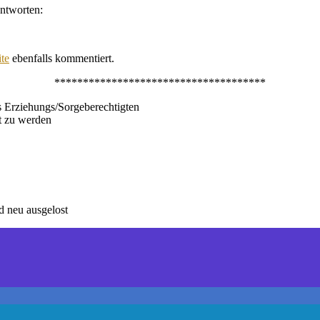
antworten:
te
ebenfalls kommentiert.
*************************************
s Erziehungs/Sorgeberechtigten
nt zu werden
d neu ausgelost