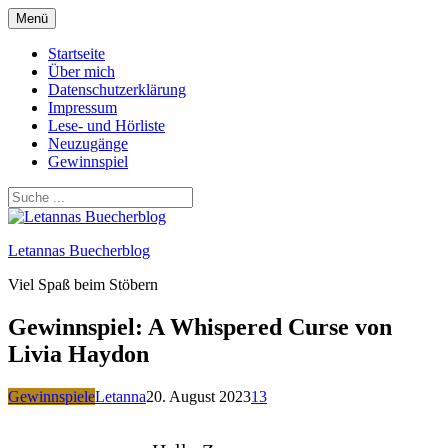
Zum
Menü
Inhalt
springen
Startseite
Über mich
Datenschutzerklärung
Impressum
Lese- und Hörliste
Neuzugänge
Gewinnspiel
Letannas Buecherblog
Viel Spaß beim Stöbern
Gewinnspiel: A Whispered Curse von
Livia Haydon
Gewinnspiele
Letanna
20. August 2023
13