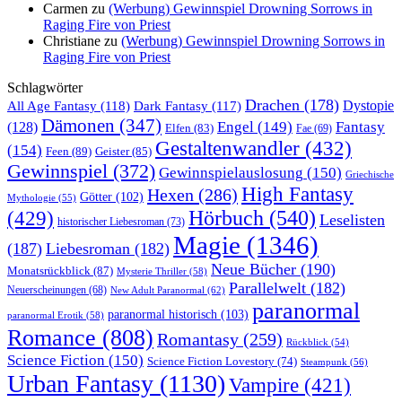
Carmen
zu
(Werbung) Gewinnspiel Drowning Sorrows in
Raging Fire von Priest
Christiane
zu
(Werbung) Gewinnspiel Drowning Sorrows in
Raging Fire von Priest
Schlagwörter
Drachen
(178)
All Age Fantasy
(118)
Dystopie
Dark Fantasy
(117)
Dämonen
(347)
Engel
(149)
Fantasy
(128)
Elfen
(83)
Fae
(69)
Gestaltenwandler
(432)
(154)
Feen
(89)
Geister
(85)
Gewinnspiel
(372)
Gewinnspielauslosung
(150)
Griechische
High Fantasy
Hexen
(286)
Götter
(102)
Mythologie
(55)
Hörbuch
(540)
(429)
Leselisten
historischer Liebesroman
(73)
Magie
(1346)
(187)
Liebesroman
(182)
Neue Bücher
(190)
Monatsrückblick
(87)
Mysterie Thriller
(58)
Parallelwelt
(182)
Neuerscheinungen
(68)
New Adult Paranormal
(62)
paranormal
paranormal historisch
(103)
paranormal Erotik
(58)
Romance
(808)
Romantasy
(259)
Rückblick
(54)
Science Fiction
(150)
Science Fiction Lovestory
(74)
Steampunk
(56)
Urban Fantasy
(1130)
Vampire
(421)