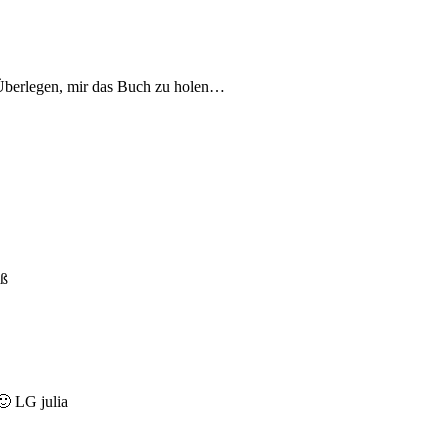
 Überlegen, mir das Buch zu holen…
ßß
🙂 LG julia