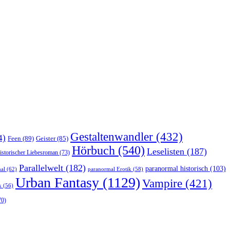
Gestaltenwandler
(432)
4)
Feen
(89)
Geister
(85)
Hörbuch
(540)
Leselisten
(187)
istorischer Liebesroman
(73)
Parallelwelt
(182)
paranormal historisch
(103)
al
(62)
paranormal Erotik
(58)
Urban Fantasy
(1129)
Vampire
(421)
k
(56)
70)