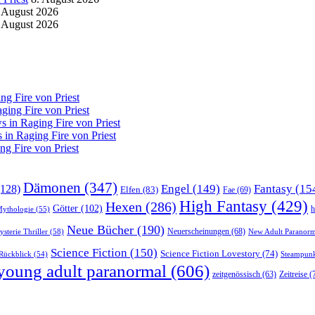
 August 2026
 August 2026
g Fire von Priest
ing Fire von Priest
in Raging Fire von Priest
n Raging Fire von Priest
g Fire von Priest
Dämonen
(347)
Engel
(149)
Fantasy
(15
128)
Elfen
(83)
Fae
(69)
High Fantasy
(429)
Hexen
(286)
Götter
(102)
h
Mythologie
(55)
Neue Bücher
(190)
Neuerscheinungen
(68)
sterie Thriller
(58)
New Adult Paranorm
Science Fiction
(150)
Science Fiction Lovestory
(74)
Steampun
Rückblick
(54)
young adult paranormal
(606)
Zeitreise
(
zeitgenössisch
(63)