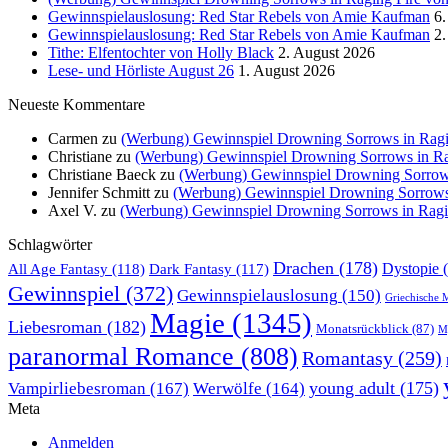
Gewinnspielauslosung: Red Star Rebels von Amie Kaufman
6.
Gewinnspielauslosung: Red Star Rebels von Amie Kaufman
2.
Tithe: Elfentochter von Holly Black
2. August 2026
Lese- und Hörliste August 26
1. August 2026
Neueste Kommentare
Carmen
zu
(Werbung) Gewinnspiel Drowning Sorrows in Ragin
Christiane
zu
(Werbung) Gewinnspiel Drowning Sorrows in Rag
Christiane Baeck
zu
(Werbung) Gewinnspiel Drowning Sorrows 
Jennifer Schmitt
zu
(Werbung) Gewinnspiel Drowning Sorrows i
Axel V.
zu
(Werbung) Gewinnspiel Drowning Sorrows in Ragin
Schlagwörter
Drachen
(178)
All Age Fantasy
(118)
Dystopie
(
Dark Fantasy
(117)
Gewinnspiel
(372)
Gewinnspielauslosung
(150)
Griechische 
Magie
(1345)
Liebesroman
(182)
Monatsrückblick
(87)
My
paranormal Romance
(808)
Romantasy
(259)
young adult
(175)
Vampirliebesroman
(167)
Werwölfe
(164)
Meta
Anmelden