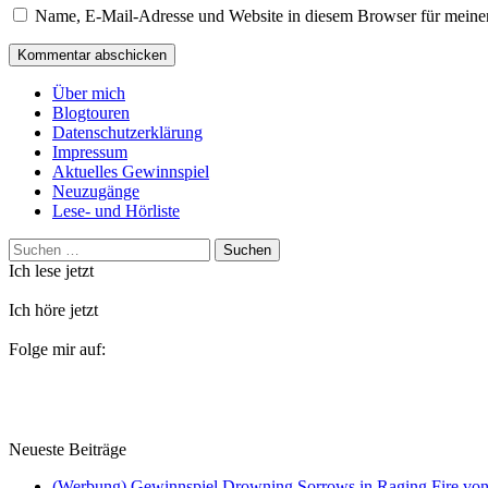
Name, E-Mail-Adresse und Website in diesem Browser für meine
Über mich
Blogtouren
Datenschutzerklärung
Impressum
Aktuelles Gewinnspiel
Neuzugänge
Lese- und Hörliste
Suchen
nach:
Ich lese jetzt
Ich höre jetzt
Folge mir auf:
Neueste Beiträge
(Werbung) Gewinnspiel Drowning Sorrows in Raging Fire von 