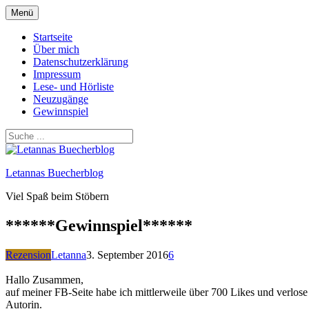
Zum
Menü
Inhalt
springen
Startseite
Über mich
Datenschutzerklärung
Impressum
Lese- und Hörliste
Neuzugänge
Gewinnspiel
Letannas Buecherblog
Viel Spaß beim Stöbern
******Gewinnspiel******
Rezension
Letanna
3. September 2016
6
Hallo Zusammen,
auf meiner FB-Seite habe ich mittlerweile über 700 Likes und verl
Autorin.