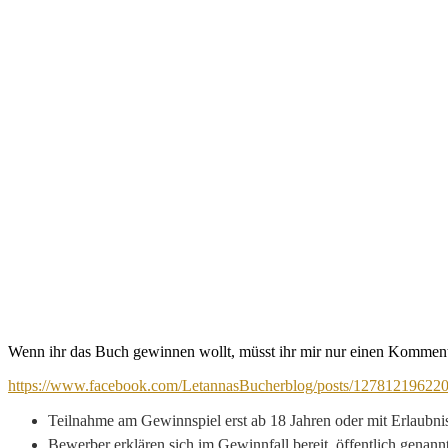
Wenn ihr das Buch gewinnen wollt, müsst ihr mir nur einen Kommenta
https://www.facebook.com/LetannasBucherblog/posts/12781219622
Teilnahme am Gewinnspiel erst ab 18 Jahren oder mit Erlaubni
Bewerber erklären sich im Gewinnfall bereit, öffentlich genan