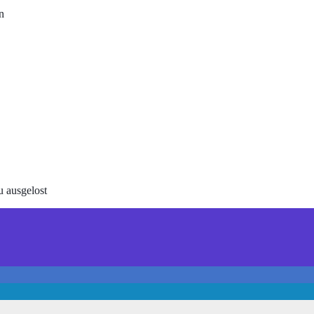
n
u ausgelost