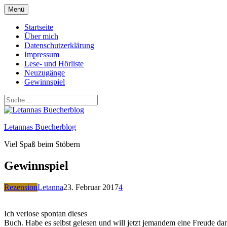
Zum
Menü
Inhalt
springen
Startseite
Über mich
Datenschutzerklärung
Impressum
Lese- und Hörliste
Neuzugänge
Gewinnspiel
Letannas Buecherblog
Viel Spaß beim Stöbern
Gewinnspiel
Rezension
Letanna
23. Februar 2017
4
Ich verlose spontan dieses
Buch. Habe es selbst gelesen und will jetzt jemandem eine Freude da