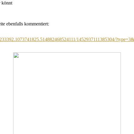
r könnt
te ebenfalls kommentiert:
19233392.1073741825.514882468524111/1452937111385304/?type=3&t