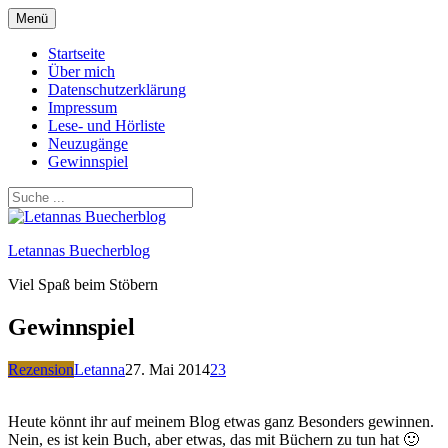
Zum
Menü
Inhalt
springen
Startseite
Über mich
Datenschutzerklärung
Impressum
Lese- und Hörliste
Neuzugänge
Gewinnspiel
Letannas Buecherblog
Viel Spaß beim Stöbern
Gewinnspiel
Rezension
Letanna
27. Mai 2014
23
Heute könnt ihr auf meinem Blog etwas ganz Besonders gewinnen.
Nein, es ist kein Buch, aber etwas, das mit Büchern zu tun hat 🙂