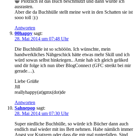
😀 Plötzlich ist das Buch beschmutzt und dann würde ich
ausrasten.
Aber die da Buchhülle stellt meine weit in den Schatten sie ist
sooo toll :):)
Antworten
00happy
sagt:
28. Mai 2014 um 07:48 Uhr
Die Buchhülle ist so schööön. Ich wünschte, mein
handwerkliches Nähgeschick hätte etwas mehr Skill und ich
würd sowas selbst hinkriegen.. Amie hab ich gleich geliked
und dir folge ich nun über BlogConnect (GFC streikt bei mir
gerade…).
Liebe Grüße
Jill
reallyhappy(at)gmx(dot)de
Antworten
Sahnepop
sagt:
28. Mai 2014 um 07:30 Uhr
Super niedliche Buchhülle, so würde ich Bücher dann auch
endlich mal wieder mit ins Bett nehmen. Habe nämlich immer
Angst vor Kratzern oder dass die mir mal runterfallen. Sind