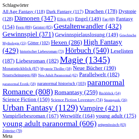
Schlagwörter
Drachen
(178)
All Age Fantasy
(118)
Dystopie
Dark Fantasy
(117)
Dämonen
(347)
Engel
(149)
Fantasy
(128)
Elfen
(83)
Fae
(69)
Gestaltenwandler
(432)
(154)
Feen
(89)
Geister
(85)
Gewinnspiel
(371)
Gewinnspielauslosung
(149)
Griechische
High Fantasy
Hexen
(286)
Götter
(102)
Mythologie
(55)
Hörbuch
(540)
(429)
Leselisten
historischer Liebesroman
(73)
Magie
(1345)
(187)
Liebesroman
(182)
Neue Bücher
(190)
Monatsrückblick
(87)
Mysterie Thriller
(58)
Parallelwelt
(182)
Neuerscheinungen
(68)
New Adult Paranormal
(62)
paranormal
paranormal historisch
(103)
paranormal Erotik
(58)
Romance
(808)
Romantasy
(259)
Rückblick
(54)
Science Fiction
(150)
Science Fiction Lovestory
(74)
Steampunk
(56)
Urban Fantasy
(1129)
Vampire
(421)
young adult
(175)
Vampirliebesroman
(167)
Werwölfe
(164)
young adult paranormal
(606)
zeitgenössisch
(63)
Zeitreise
(70)
Meta