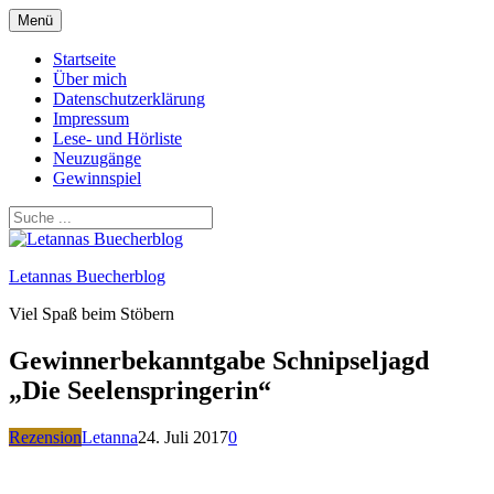
Zum
Menü
Inhalt
springen
Startseite
Über mich
Datenschutzerklärung
Impressum
Lese- und Hörliste
Neuzugänge
Gewinnspiel
Letannas Buecherblog
Viel Spaß beim Stöbern
Gewinnerbekanntgabe Schnipseljagd
„Die Seelenspringerin“
Rezension
Letanna
24. Juli 2017
0