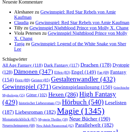
Neueste Kommentare
Aleshanee
zu
Gewinnspiel: Red Star Rebels von Amie
Kaufman
Claudia
zu
Gewinnspiel: Red Star Rebels von Amie Kaufman
Tilly
zu
Gewinnspiel Nightblood Prince von Molly X. Chang
Viola Petersen
zu
Gewinnspiel Nightblood Prince von Molly
X. Chang
Tanja
zu
Gewinnspiel: Legend of the White Snake von Sher
Lee
Schlagwörter
Drachen
(178)
All Age Fantasy
(118)
Dystopie
Dark Fantasy
(117)
Dämonen
(347)
Engel
(149)
Fantasy
(128)
Elfen
(83)
Fae
(69)
Gestaltenwandler
(432)
(154)
Feen
(89)
Geister
(85)
Gewinnspiel
(371)
Gewinnspielauslosung
(150)
Griechische
High Fantasy
Hexen
(286)
Götter
(102)
Mythologie
(55)
Hörbuch
(540)
(429)
Leselisten
historischer Liebesroman
(73)
Magie
(1345)
(187)
Liebesroman
(182)
Neue Bücher
(190)
Monatsrückblick
(87)
Mysterie Thriller
(58)
Parallelwelt
(182)
Neuerscheinungen
(68)
New Adult Paranormal
(62)