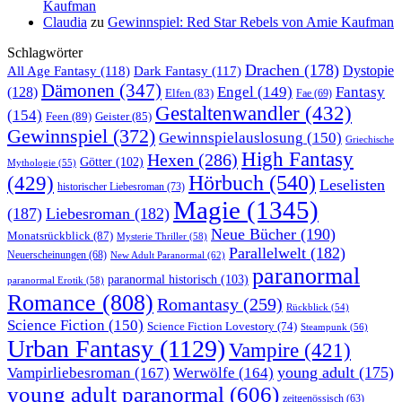
Kaufman
Claudia
zu
Gewinnspiel: Red Star Rebels von Amie Kaufman
Schlagwörter
Drachen
(178)
All Age Fantasy
(118)
Dystopie
Dark Fantasy
(117)
Dämonen
(347)
Engel
(149)
Fantasy
(128)
Elfen
(83)
Fae
(69)
Gestaltenwandler
(432)
(154)
Feen
(89)
Geister
(85)
Gewinnspiel
(372)
Gewinnspielauslosung
(150)
Griechische
High Fantasy
Hexen
(286)
Götter
(102)
Mythologie
(55)
Hörbuch
(540)
(429)
Leselisten
historischer Liebesroman
(73)
Magie
(1345)
(187)
Liebesroman
(182)
Neue Bücher
(190)
Monatsrückblick
(87)
Mysterie Thriller
(58)
Parallelwelt
(182)
Neuerscheinungen
(68)
New Adult Paranormal
(62)
paranormal
paranormal historisch
(103)
paranormal Erotik
(58)
Romance
(808)
Romantasy
(259)
Rückblick
(54)
Science Fiction
(150)
Science Fiction Lovestory
(74)
Steampunk
(56)
Urban Fantasy
(1129)
Vampire
(421)
young adult
(175)
Vampirliebesroman
(167)
Werwölfe
(164)
young adult paranormal
(606)
zeitgenössisch
(63)