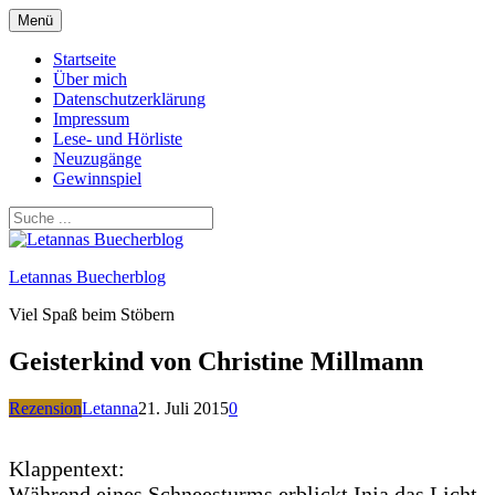
Zum
Menü
Inhalt
springen
Startseite
Über mich
Datenschutzerklärung
Impressum
Lese- und Hörliste
Neuzugänge
Gewinnspiel
Letannas Buecherblog
Viel Spaß beim Stöbern
Geisterkind von Christine Millmann
Rezension
Letanna
21. Juli 2015
0
Klappentext:
Während eines Schneesturms erblickt Inja das Licht