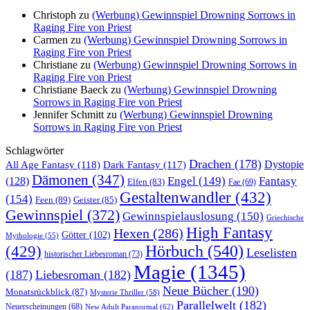
Christoph
zu
(Werbung) Gewinnspiel Drowning Sorrows in
Raging Fire von Priest
Carmen
zu
(Werbung) Gewinnspiel Drowning Sorrows in
Raging Fire von Priest
Christiane
zu
(Werbung) Gewinnspiel Drowning Sorrows in
Raging Fire von Priest
Christiane Baeck
zu
(Werbung) Gewinnspiel Drowning
Sorrows in Raging Fire von Priest
Jennifer Schmitt
zu
(Werbung) Gewinnspiel Drowning
Sorrows in Raging Fire von Priest
Schlagwörter
Drachen
(178)
All Age Fantasy
(118)
Dystopie
Dark Fantasy
(117)
Dämonen
(347)
Engel
(149)
Fantasy
(128)
Elfen
(83)
Fae
(69)
Gestaltenwandler
(432)
(154)
Feen
(89)
Geister
(85)
Gewinnspiel
(372)
Gewinnspielauslosung
(150)
Griechische
High Fantasy
Hexen
(286)
Götter
(102)
Mythologie
(55)
Hörbuch
(540)
(429)
Leselisten
historischer Liebesroman
(73)
Magie
(1345)
(187)
Liebesroman
(182)
Neue Bücher
(190)
Monatsrückblick
(87)
Mysterie Thriller
(58)
Parallelwelt
(182)
Neuerscheinungen
(68)
New Adult Paranormal
(62)