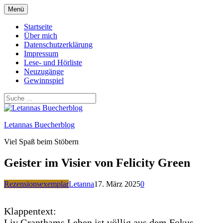
Zum
Menü
Inhalt
springen
Startseite
Über mich
Datenschutzerklärung
Impressum
Lese- und Hörliste
Neuzugänge
Gewinnspiel
Letannas Buecherblog
Viel Spaß beim Stöbern
Geister im Visier von Felicity Green
Rezensionsexemplar
Letanna
17. März 2025
0
Klappentext:
Liv Granthams Leben ist völlig aus dem Fokus