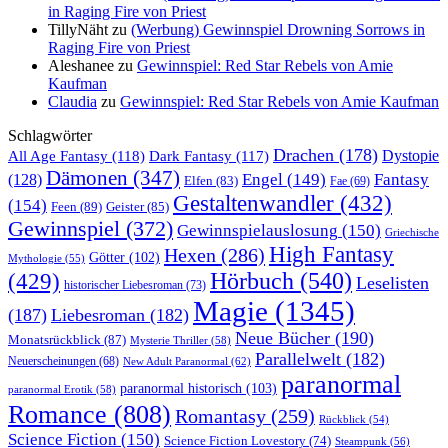
in Raging Fire von Priest
TillyNäht
zu
(Werbung) Gewinnspiel Drowning Sorrows in
Raging Fire von Priest
Aleshanee
zu
Gewinnspiel: Red Star Rebels von Amie
Kaufman
Claudia
zu
Gewinnspiel: Red Star Rebels von Amie Kaufman
Schlagwörter
Drachen
(178)
All Age Fantasy
(118)
Dystopie
Dark Fantasy
(117)
Dämonen
(347)
Engel
(149)
Fantasy
(128)
Elfen
(83)
Fae
(69)
Gestaltenwandler
(432)
(154)
Feen
(89)
Geister
(85)
Gewinnspiel
(372)
Gewinnspielauslosung
(150)
Griechische
High Fantasy
Hexen
(286)
Götter
(102)
Mythologie
(55)
Hörbuch
(540)
(429)
Leselisten
historischer Liebesroman
(73)
Magie
(1345)
(187)
Liebesroman
(182)
Neue Bücher
(190)
Monatsrückblick
(87)
Mysterie Thriller
(58)
Parallelwelt
(182)
Neuerscheinungen
(68)
New Adult Paranormal
(62)
paranormal
paranormal historisch
(103)
paranormal Erotik
(58)
Romance
(808)
Romantasy
(259)
Rückblick
(54)
Science Fiction
(150)
Science Fiction Lovestory
(74)
Steampunk
(56)