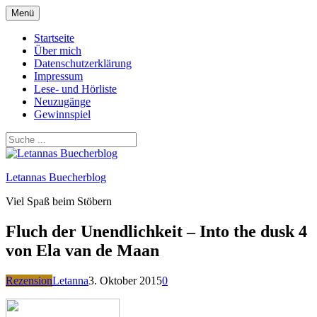
Zum
Menü
Inhalt
springen
Startseite
Über mich
Datenschutzerklärung
Impressum
Lese- und Hörliste
Neuzugänge
Gewinnspiel
Letannas Buecherblog
Viel Spaß beim Stöbern
Fluch der Unendlichkeit – Into the dusk 4
von Ela van de Maan
Rezension
Letanna
3. Oktober 2015
0