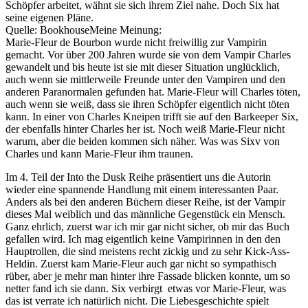
Schöpfer arbeitet, wähnt sie sich ihrem Ziel nahe. Doch Six hat
seine eigenen Pläne.
Quelle: BookhouseMeine Meinung:
Marie-Fleur de Bourbon wurde nicht freiwillig zur Vampirin
gemacht. Vor über 200 Jahren wurde sie von dem Vampir Charles
gewandelt und bis heute ist sie mit dieser Situation unglücklich,
auch wenn sie mittlerweile Freunde unter den Vampiren und den
anderen Paranormalen gefunden hat. Marie-Fleur will Charles töten,
auch wenn sie weiß, dass sie ihren Schöpfer eigentlich nicht töten
kann. In einer von Charles Kneipen trifft sie auf den Barkeeper Six,
der ebenfalls hinter Charles her ist. Noch weiß Marie-Fleur nicht
warum, aber die beiden kommen sich näher. Was was Sixv von
Charles und kann Marie-Fleur ihm traunen.
Im 4. Teil der Into the Dusk Reihe präsentiert uns die Autorin
wieder eine spannende Handlung mit einem interessanten Paar.
Anders als bei den anderen Büchern dieser Reihe, ist der Vampir
dieses Mal weiblich und das männliche Gegenstück ein Mensch.
Ganz ehrlich, zuerst war ich mir gar nicht sicher, ob mir das Buch
gefallen wird. Ich mag eigentlich keine Vampirinnen in den den
Hauptrollen, die sind meistens recht zickig und zu sehr Kick-Ass-
Heldin. Zuerst kam Marie-Fleur auch gar nicht so sympathisch
rüber, aber je mehr man hinter ihre Fassade blicken konnte, um so
netter fand ich sie dann. Six verbirgt etwas vor Marie-Fleur, was
das ist verrate ich natürlich nicht. Die Liebesgeschichte spielt