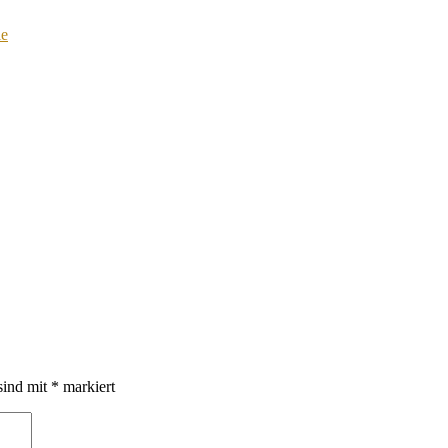
e
sind mit
*
markiert