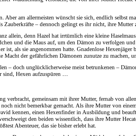
. Aber am allermeisten wünscht sie sich, endlich selbst m
Zauberkräfte – dennoch gelingt es ihr nicht, ihre Mutter z
 ganz allein, denn Hazel hat irrtümlich eine kleine Haselmaus
dchen und die Maus auf, um den Dämon zu verfolgen und He
her ist, als sie angenommen hatte. Gnadenlose Hexenjäger 
die Macht der gefährlichen Dämonen zunutze zu machen, um
ialen – doch unglücklicherweise meist betrunkenen – Dämon
ür sind, Hexen aufzuspüren …
ng verbracht, gemeinsam mit ihrer Mutter, fernab von alle
se noch nicht bemerkbar gemacht. Als ihre Mutter von ein
 David kennen, einen Hexenfinder in Ausbildung und beauft
e verschweigt den beiden wissentlich, dass ihre Mutter Hec
ßtest Abenteuer, das sie bisher erlebt hat.