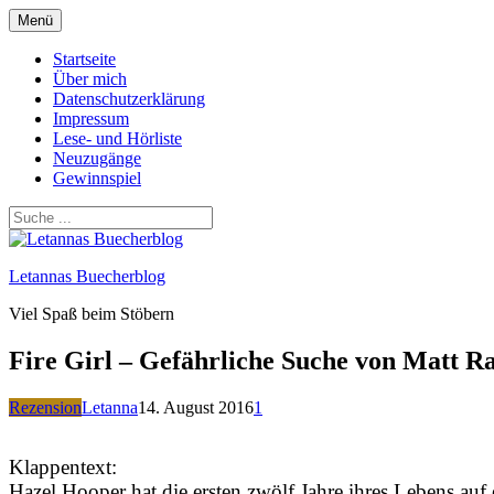
Zum
Menü
Inhalt
springen
Startseite
Über mich
Datenschutzerklärung
Impressum
Lese- und Hörliste
Neuzugänge
Gewinnspiel
Letannas Buecherblog
Viel Spaß beim Stöbern
Fire Girl – Gefährliche Suche von Matt R
Rezension
Letanna
14. August 2016
1
Klappentext:
Hazel Hooper hat die ersten zwölf Jahre ihres Lebens au