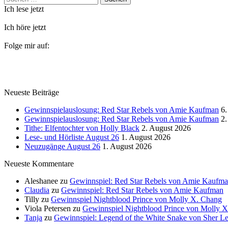
nach:
Ich lese jetzt
Ich höre jetzt
Folge mir auf:
Neueste Beiträge
Gewinnspielauslosung: Red Star Rebels von Amie Kaufman
6.
Gewinnspielauslosung: Red Star Rebels von Amie Kaufman
2.
Tithe: Elfentochter von Holly Black
2. August 2026
Lese- und Hörliste August 26
1. August 2026
Neuzugänge August 26
1. August 2026
Neueste Kommentare
Aleshanee
zu
Gewinnspiel: Red Star Rebels von Amie Kaufm
Claudia
zu
Gewinnspiel: Red Star Rebels von Amie Kaufman
Tilly
zu
Gewinnspiel Nightblood Prince von Molly X. Chang
Viola Petersen
zu
Gewinnspiel Nightblood Prince von Molly 
Tanja
zu
Gewinnspiel: Legend of the White Snake von Sher L