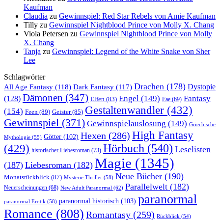
Kaufman
Claudia
zu
Gewinnspiel: Red Star Rebels von Amie Kaufman
Tilly
zu
Gewinnspiel Nightblood Prince von Molly X. Chang
Viola Petersen
zu
Gewinnspiel Nightblood Prince von Molly
X. Chang
Tanja
zu
Gewinnspiel: Legend of the White Snake von Sher
Lee
Schlagwörter
Drachen
(178)
All Age Fantasy
(118)
Dystopie
Dark Fantasy
(117)
Dämonen
(347)
Engel
(149)
Fantasy
(128)
Elfen
(83)
Fae
(69)
Gestaltenwandler
(432)
(154)
Feen
(89)
Geister
(85)
Gewinnspiel
(371)
Gewinnspielauslosung
(149)
Griechische
High Fantasy
Hexen
(286)
Götter
(102)
Mythologie
(55)
Hörbuch
(540)
(429)
Leselisten
historischer Liebesroman
(73)
Magie
(1345)
(187)
Liebesroman
(182)
Neue Bücher
(190)
Monatsrückblick
(87)
Mysterie Thriller
(58)
Parallelwelt
(182)
Neuerscheinungen
(68)
New Adult Paranormal
(62)
paranormal
paranormal historisch
(103)
paranormal Erotik
(58)
Romance
(808)
Romantasy
(259)
Rückblick
(54)