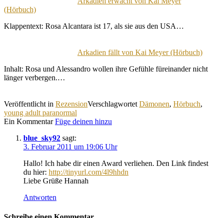
Arkadien erwacht von Kai Meyer
(Hörbuch)
Klappentext: Rosa Alcantara ist 17, als sie aus den USA…
Arkadien fällt von Kai Meyer (Hörbuch)
Inhalt: Rosa und Alessandro wollen ihre Gefühle füreinander nicht
länger verbergen.…
Veröffentlicht in
Rezension
Verschlagwortet
Dämonen
,
Hörbuch
,
young adult paranormal
Ein Kommentar
Füge deinen hinzu
blue_sky92
sagt:
3. Februar 2011 um 19:06 Uhr
Hallo! Ich habe dir einen Award verliehen. Den Link findest
du hier:
http://tinyurl.com/4l9hhdn
Liebe Grüße Hannah
Antworten
Schreibe einen Kommentar