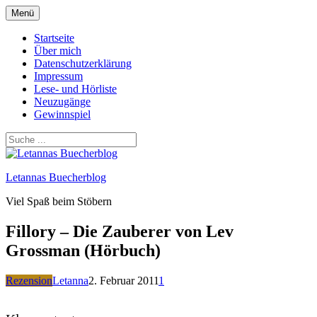
Zum
Menü
Inhalt
springen
Startseite
Über mich
Datenschutzerklärung
Impressum
Lese- und Hörliste
Neuzugänge
Gewinnspiel
Letannas Buecherblog
Viel Spaß beim Stöbern
Fillory – Die Zauberer von Lev
Grossman (Hörbuch)
Rezension
Letanna
2. Februar 2011
1