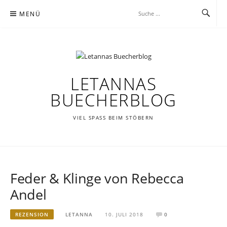
Zum
MENÜ
Inhalt
springen
LETANNAS
BUECHERBLOG
VIEL SPASS BEIM STÖBERN
Feder & Klinge von Rebecca
Andel
REZENSION
LETANNA
10. JULI 2018
0