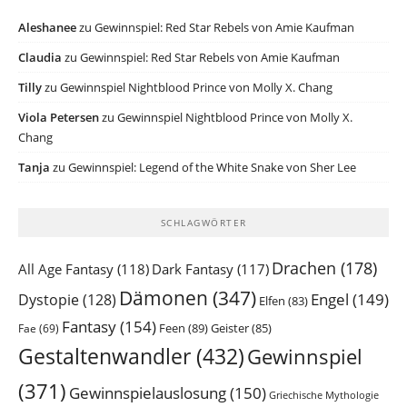
Aleshanee
zu
Gewinnspiel: Red Star Rebels von Amie Kaufman
Claudia
zu
Gewinnspiel: Red Star Rebels von Amie Kaufman
Tilly
zu
Gewinnspiel Nightblood Prince von Molly X. Chang
Viola Petersen
zu
Gewinnspiel Nightblood Prince von Molly X.
Chang
Tanja
zu
Gewinnspiel: Legend of the White Snake von Sher Lee
SCHLAGWÖRTER
Drachen
(178)
All Age Fantasy
(118)
Dark Fantasy
(117)
Dämonen
(347)
Engel
(149)
Dystopie
(128)
Elfen
(83)
Fantasy
(154)
Feen
(89)
Geister
(85)
Fae
(69)
Gestaltenwandler
(432)
Gewinnspiel
(371)
Gewinnspielauslosung
(150)
Griechische Mythologie