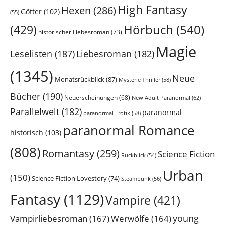
High Fantasy
Hexen
(286)
Götter
(102)
(55)
Hörbuch
(540)
(429)
historischer Liebesroman
(73)
Magie
Leselisten
(187)
Liebesroman
(182)
(1345)
Neue
Monatsrückblick
(87)
Mysterie Thriller
(58)
Bücher
(190)
Neuerscheinungen
(68)
New Adult Paranormal
(62)
Parallelwelt
(182)
paranormal
paranormal Erotik
(58)
paranormal Romance
historisch
(103)
(808)
Romantasy
(259)
Science Fiction
Rückblick
(54)
Urban
(150)
Science Fiction Lovestory
(74)
Steampunk
(56)
Fantasy
(1129)
Vampire
(421)
young
Vampirliebesroman
(167)
Werwölfe
(164)