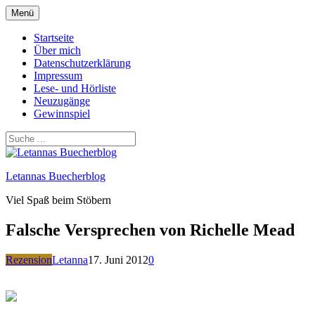
Zum
Menü
Inhalt
springen
Startseite
Über mich
Datenschutzerklärung
Impressum
Lese- und Hörliste
Neuzugänge
Gewinnspiel
Letannas Buecherblog
Viel Spaß beim Stöbern
Falsche Versprechen von Richelle Mead
Rezension
Letanna
17. Juni 2012
0