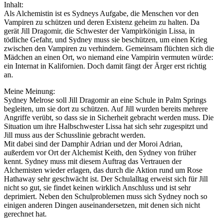
Inhalt:
Als Alchemistin ist es Sydneys Aufgabe, die Menschen vor den
Vampiren zu schützen und deren Existenz geheim zu halten. Da
gerät Jill Dragomir, die Schwester der Vampirkönigin Lissa, in
tödliche Gefahr, und Sydney muss sie beschützen, um einen Krieg
zwischen den Vampiren zu verhindern. Gemeinsam flüchten sich die
Mädchen an einen Ort, wo niemand eine Vampirin vermuten würde:
ein Internat in Kalifornien. Doch damit fängt der Ärger erst richtig
an.
Meine Meinung:
Sydney Melrose soll Jill Dragomir an eine Schule in Palm Springs
begleiten, um sie dort zu schützen. Auf Jill wurden bereits mehrere
Angriffe verübt, so dass sie in Sicherheit gebracht werden muss. Die
Situation um ihre Halbschwester Lissa hat sich sehr zugespitzt und
Jill muss aus der Schusslinie gebracht werden.
Mit dabei sind der Damphir Adrian und der Moroi Adrian,
außerdem vor Ort der Alchemist Keith, den Sydney von früher
kennt. Sydney muss mit diesem Auftrag das Vertrauen der
Alchemisten wieder erlagen, das durch die Aktion rund um Rose
Hathaway sehr geschwächt ist. Der Schulalltag erweist sich für Jill
nicht so gut, sie findet keinen wirklich Anschluss und ist sehr
deprimiert. Neben den Schulproblemen muss sich Sydney noch so
einigen anderen Dingen auseinandersetzen, mit denen sich nicht
gerechnet hat.