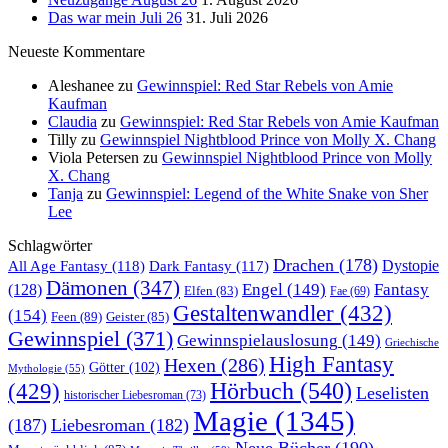
Das war mein Juli 26
31. Juli 2026
Neueste Kommentare
Aleshanee
zu
Gewinnspiel: Red Star Rebels von Amie
Kaufman
Claudia
zu
Gewinnspiel: Red Star Rebels von Amie Kaufman
Tilly
zu
Gewinnspiel Nightblood Prince von Molly X. Chang
Viola Petersen
zu
Gewinnspiel Nightblood Prince von Molly
X. Chang
Tanja
zu
Gewinnspiel: Legend of the White Snake von Sher
Lee
Schlagwörter
Drachen
(178)
All Age Fantasy
(118)
Dystopie
Dark Fantasy
(117)
Dämonen
(347)
Engel
(149)
Fantasy
(128)
Elfen
(83)
Fae
(69)
Gestaltenwandler
(432)
(154)
Feen
(89)
Geister
(85)
Gewinnspiel
(371)
Gewinnspielauslosung
(149)
Griechische
High Fantasy
Hexen
(286)
Götter
(102)
Mythologie
(55)
Hörbuch
(540)
(429)
Leselisten
historischer Liebesroman
(73)
Magie
(1345)
(187)
Liebesroman
(182)