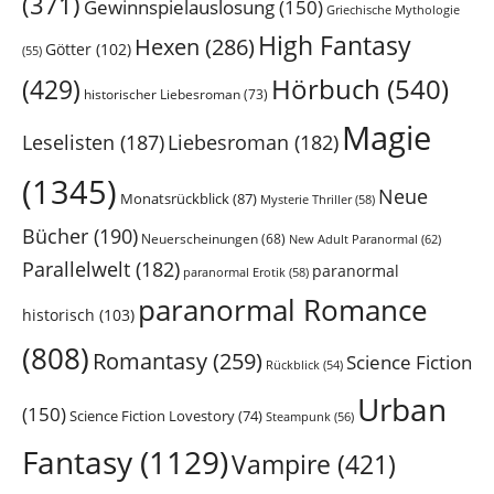
(371)
Gewinnspielauslosung
(150)
Griechische Mythologie
High Fantasy
Hexen
(286)
Götter
(102)
(55)
Hörbuch
(540)
(429)
historischer Liebesroman
(73)
Magie
Leselisten
(187)
Liebesroman
(182)
(1345)
Neue
Monatsrückblick
(87)
Mysterie Thriller
(58)
Bücher
(190)
Neuerscheinungen
(68)
New Adult Paranormal
(62)
Parallelwelt
(182)
paranormal
paranormal Erotik
(58)
paranormal Romance
historisch
(103)
(808)
Romantasy
(259)
Science Fiction
Rückblick
(54)
Urban
(150)
Science Fiction Lovestory
(74)
Steampunk
(56)
Fantasy
(1129)
Vampire
(421)