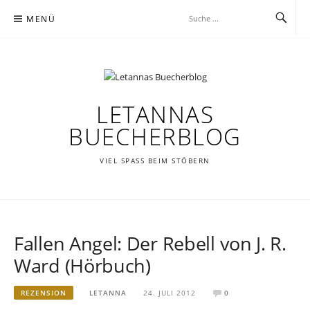
Zum
MENÜ
Inhalt
springen
LETANNAS
BUECHERBLOG
VIEL SPASS BEIM STÖBERN
Fallen Angel: Der Rebell von J. R.
Ward (Hörbuch)
REZENSION
LETANNA
24. JULI 2012
0