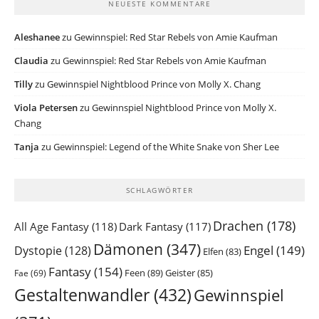
NEUESTE KOMMENTARE
Aleshanee
zu
Gewinnspiel: Red Star Rebels von Amie Kaufman
Claudia
zu
Gewinnspiel: Red Star Rebels von Amie Kaufman
Tilly
zu
Gewinnspiel Nightblood Prince von Molly X. Chang
Viola Petersen
zu
Gewinnspiel Nightblood Prince von Molly X.
Chang
Tanja
zu
Gewinnspiel: Legend of the White Snake von Sher Lee
SCHLAGWÖRTER
Drachen
(178)
All Age Fantasy
(118)
Dark Fantasy
(117)
Dämonen
(347)
Engel
(149)
Dystopie
(128)
Elfen
(83)
Fantasy
(154)
Feen
(89)
Geister
(85)
Fae
(69)
Gestaltenwandler
(432)
Gewinnspiel