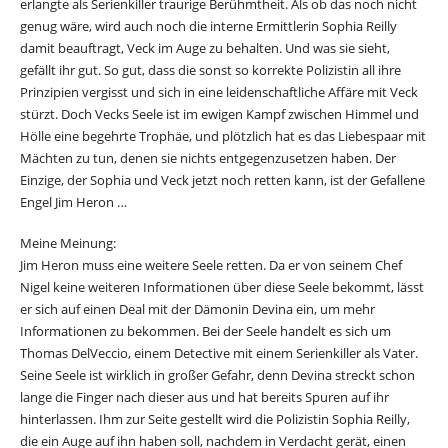
erlangte als Serienkiller traurige Berühmtheit. Als ob das noch nicht
genug wäre, wird auch noch die interne Ermittlerin Sophia Reilly
damit beauftragt, Veck im Auge zu behalten. Und was sie sieht,
gefällt ihr gut. So gut, dass die sonst so korrekte Polizistin all ihre
Prinzipien vergisst und sich in eine leidenschaftliche Affäre mit Veck
stürzt. Doch Vecks Seele ist im ewigen Kampf zwischen Himmel und
Hölle eine begehrte Trophäe, und plötzlich hat es das Liebespaar mit
Mächten zu tun, denen sie nichts entgegenzusetzen haben. Der
Einzige, der Sophia und Veck jetzt noch retten kann, ist der Gefallene
Engel Jim Heron …
Meine Meinung:
Jim Heron muss eine weitere Seele retten. Da er von seinem Chef
Nigel keine weiteren Informationen über diese Seele bekommt, lässt
er sich auf einen Deal mit der Dämonin Devina ein, um mehr
Informationen zu bekommen. Bei der Seele handelt es sich um
Thomas DelVeccio, einem Detective mit einem Serienkiller als Vater.
Seine Seele ist wirklich in großer Gefahr, denn Devina streckt schon
lange die Finger nach dieser aus und hat bereits Spuren auf ihr
hinterlassen. Ihm zur Seite gestellt wird die Polizistin Sophia Reilly,
die ein Auge auf ihn haben soll, nachdem in Verdacht gerät, einen