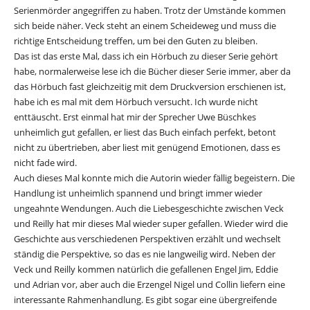
Serienmörder angegriffen zu haben. Trotz der Umstände kommen
sich beide näher. Veck steht an einem Scheideweg und muss die
richtige Entscheidung treffen, um bei den Guten zu bleiben.
Das ist das erste Mal, dass ich ein Hörbuch zu dieser Serie gehört
habe, normalerweise lese ich die Bücher dieser Serie immer, aber da
das Hörbuch fast gleichzeitig mit dem Druckversion erschienen ist,
habe ich es mal mit dem Hörbuch versucht. Ich wurde nicht
enttäuscht. Erst einmal hat mir der Sprecher Uwe
Büschkes
unheimlich gut gefallen, er liest das Buch einfach perfekt, betont
nicht zu übertrieben, aber liest mit genügend Emotionen, dass es
nicht fade wird.
Auch dieses Mal konnte mich die Autorin wieder fällig begeistern. Die
Handlung ist unheimlich spannend und bringt immer wieder
ungeahnte Wendungen. Auch die Liebesgeschichte zwischen Veck
und Reilly hat mir dieses Mal wieder super gefallen. Wieder wird die
Geschichte aus verschiedenen Perspektiven erzählt und wechselt
ständig die Perspektive, so das es nie langweilig wird. Neben der
Veck und Reilly kommen natürlich die gefallenen Engel Jim, Eddie
und Adrian vor, aber auch die Erzengel Nigel und Collin liefern eine
interessante Rahmenhandlung. Es gibt sogar eine übergreifende