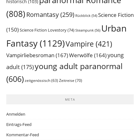
paranormal Romance
historisch
(103)
(808)
Romantasy
(259)
Science Fiction
Rückblick
(54)
Urban
(150)
Science Fiction Lovestory
(74)
Steampunk
(56)
Fantasy
(1129)
Vampire
(421)
young
Vampirliebesroman
(167)
Werwölfe
(164)
young adult paranormal
adult
(175)
(606)
Zeitreise
(70)
zeitgenössisch
(63)
META
Anmelden
Eintrags-Feed
Kommentar-Feed