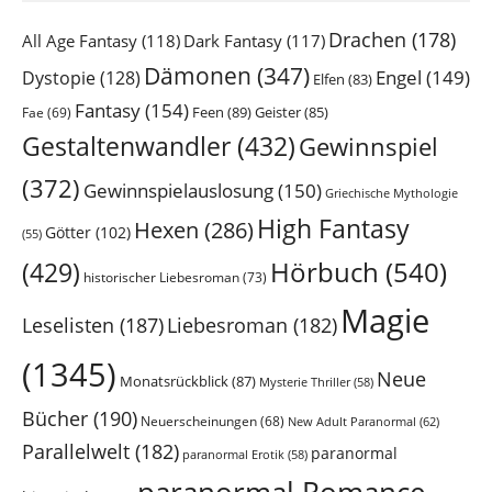
Drachen
(178)
All Age Fantasy
(118)
Dark Fantasy
(117)
Dämonen
(347)
Engel
(149)
Dystopie
(128)
Elfen
(83)
Fantasy
(154)
Feen
(89)
Geister
(85)
Fae
(69)
Gestaltenwandler
(432)
Gewinnspiel
(372)
Gewinnspielauslosung
(150)
Griechische Mythologie
High Fantasy
Hexen
(286)
Götter
(102)
(55)
Hörbuch
(540)
(429)
historischer Liebesroman
(73)
Magie
Leselisten
(187)
Liebesroman
(182)
(1345)
Neue
Monatsrückblick
(87)
Mysterie Thriller
(58)
Bücher
(190)
Neuerscheinungen
(68)
New Adult Paranormal
(62)
Parallelwelt
(182)
paranormal
paranormal Erotik
(58)