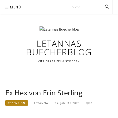
Zum
MENÜ
Inhalt
springen
LETANNAS
BUECHERBLOG
VIEL SPASS BEIM STÖBERN
Ex Hex von Erin Sterling
REZENSION
LETANNA
25. JANUAR 2023
0