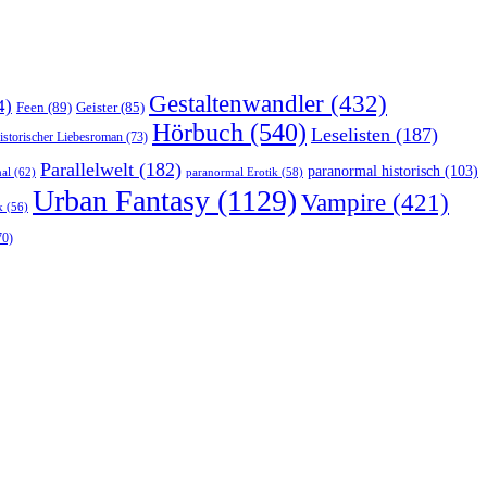
Gestaltenwandler
(432)
4)
Feen
(89)
Geister
(85)
Hörbuch
(540)
Leselisten
(187)
istorischer Liebesroman
(73)
Parallelwelt
(182)
paranormal historisch
(103)
al
(62)
paranormal Erotik
(58)
Urban Fantasy
(1129)
Vampire
(421)
k
(56)
70)