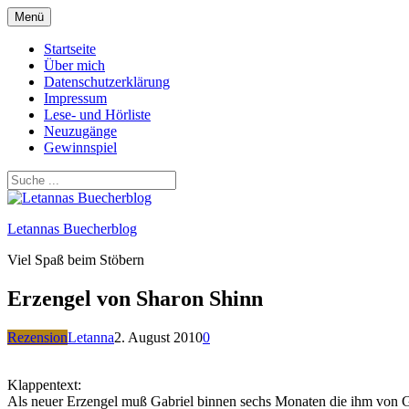
Zum
Menü
Inhalt
springen
Startseite
Über mich
Datenschutzerklärung
Impressum
Lese- und Hörliste
Neuzugänge
Gewinnspiel
Letannas Buecherblog
Viel Spaß beim Stöbern
Erzengel von Sharon Shinn
Rezension
Letanna
2. August 2010
0
Klappentext:
Als neuer Erzengel muß Gabriel binnen sechs Monaten die ihm von G