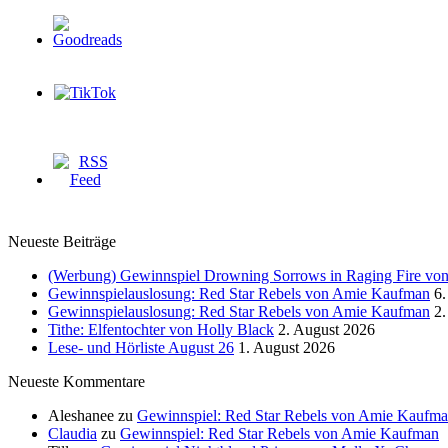
Neueste Beiträge
(Werbung) Gewinnspiel Drowning Sorrows in Raging Fire von 
Gewinnspielauslosung: Red Star Rebels von Amie Kaufman
6.
Gewinnspielauslosung: Red Star Rebels von Amie Kaufman
2.
Tithe: Elfentochter von Holly Black
2. August 2026
Lese- und Hörliste August 26
1. August 2026
Neueste Kommentare
Aleshanee
zu
Gewinnspiel: Red Star Rebels von Amie Kaufm
Claudia
zu
Gewinnspiel: Red Star Rebels von Amie Kaufman