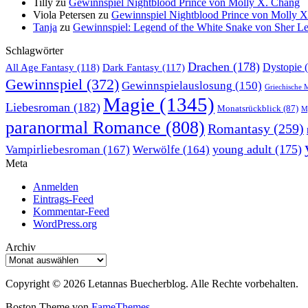
Tilly
zu
Gewinnspiel Nightblood Prince von Molly X. Chang
Viola Petersen
zu
Gewinnspiel Nightblood Prince von Molly 
Tanja
zu
Gewinnspiel: Legend of the White Snake von Sher L
Schlagwörter
Drachen
(178)
All Age Fantasy
(118)
Dystopie
(
Dark Fantasy
(117)
Gewinnspiel
(372)
Gewinnspielauslosung
(150)
Griechische 
Magie
(1345)
Liebesroman
(182)
Monatsrückblick
(87)
My
paranormal Romance
(808)
Romantasy
(259)
young adult
(175)
Vampirliebesroman
(167)
Werwölfe
(164)
Meta
Anmelden
Eintrags-Feed
Kommentar-Feed
WordPress.org
Archiv
Archiv
Copyright © 2026 Letannas Buecherblog. Alle Rechte vorbehalten.
Boston Theme von
FameThemes