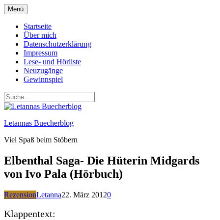
Zum
Menü
Inhalt
springen
Startseite
Über mich
Datenschutzerklärung
Impressum
Lese- und Hörliste
Neuzugänge
Gewinnspiel
Letannas Buecherblog
Viel Spaß beim Stöbern
Elbenthal Saga- Die Hüterin Midgards
von Ivo Pala (Hörbuch)
Rezension
Letanna
22. März 2012
0
Klappentext: