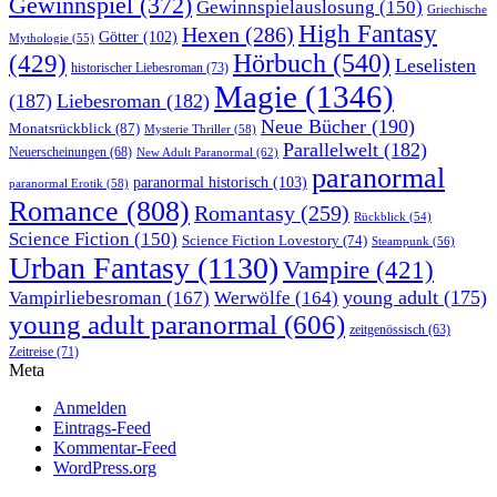
Gewinnspiel
(372)
Gewinnspielauslosung
(150)
Griechische
High Fantasy
Hexen
(286)
Götter
(102)
Mythologie
(55)
Hörbuch
(540)
(429)
Leselisten
historischer Liebesroman
(73)
Magie
(1346)
(187)
Liebesroman
(182)
Neue Bücher
(190)
Monatsrückblick
(87)
Mysterie Thriller
(58)
Parallelwelt
(182)
Neuerscheinungen
(68)
New Adult Paranormal
(62)
paranormal
paranormal historisch
(103)
paranormal Erotik
(58)
Romance
(808)
Romantasy
(259)
Rückblick
(54)
Science Fiction
(150)
Science Fiction Lovestory
(74)
Steampunk
(56)
Urban Fantasy
(1130)
Vampire
(421)
young adult
(175)
Vampirliebesroman
(167)
Werwölfe
(164)
young adult paranormal
(606)
zeitgenössisch
(63)
Zeitreise
(71)
Meta
Anmelden
Eintrags-Feed
Kommentar-Feed
WordPress.org