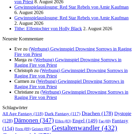
von Priest
8. August 2026
Gewinnspielauslosung: Red Star Rebels von Amie Kaufman
6. August 2026
Gewinnspielauslosung: Red Star Rebels von Amie Kaufman
2. August 2026
Tithe: Elfentochter von Holly Black
2. August 2026
Neueste Kommentare
Eve
zu
(Werbung) Gewinnspiel Drowning Sorrows in Raging
Fire von Priest
Marga
zu
(Werbung) Gewinnspiel Drowning Sorrows in
Raging Fire von Priest
Christoph
zu
(Werbung) Gewinnspiel Drowning Sorrows in
Raging Fire von Priest
Carmen
zu
(Werbung) Gewinnspiel Drowning Sorrows in
Raging Fire von Priest
Christiane
zu
(Werbung) Gewinnspiel Drowning Sorrows in
Raging Fire von Priest
Schlagwörter
Drachen
(178)
All Age Fantasy
(118)
Dystopie
Dark Fantasy
(117)
Dämonen
(347)
Engel
(149)
Fantasy
(128)
Elfen
(83)
Fae
(69)
Gestaltenwandler
(432)
(154)
Feen
(89)
Geister
(85)