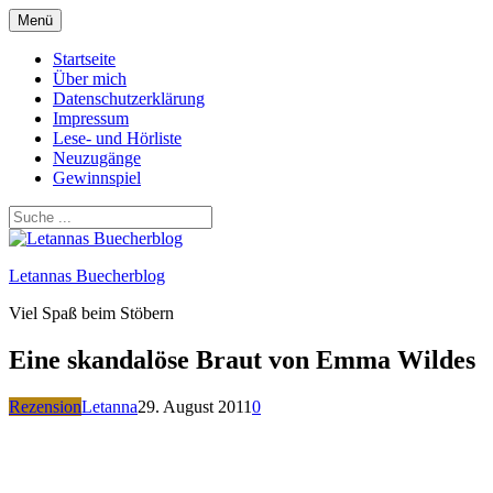
Zum
Menü
Inhalt
springen
Startseite
Über mich
Datenschutzerklärung
Impressum
Lese- und Hörliste
Neuzugänge
Gewinnspiel
Letannas Buecherblog
Viel Spaß beim Stöbern
Eine skandalöse Braut von Emma Wildes
Rezension
Letanna
29. August 2011
0