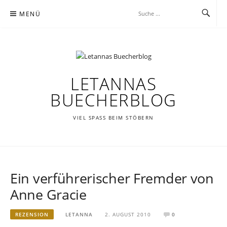
Zum
MENÜ
Inhalt
springen
LETANNAS
BUECHERBLOG
VIEL SPASS BEIM STÖBERN
Ein verführerischer Fremder von
Anne Gracie
REZENSION
LETANNA
2. AUGUST 2010
0