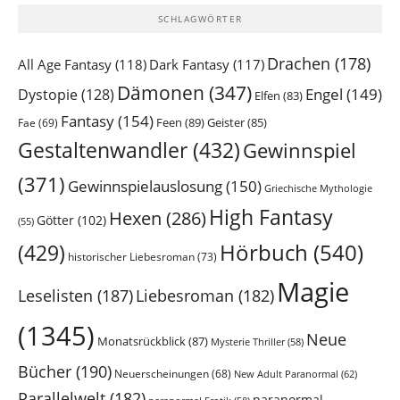
SCHLAGWÖRTER
Drachen
(178)
All Age Fantasy
(118)
Dark Fantasy
(117)
Dämonen
(347)
Engel
(149)
Dystopie
(128)
Elfen
(83)
Fantasy
(154)
Feen
(89)
Geister
(85)
Fae
(69)
Gestaltenwandler
(432)
Gewinnspiel
(371)
Gewinnspielauslosung
(150)
Griechische Mythologie
High Fantasy
Hexen
(286)
Götter
(102)
(55)
Hörbuch
(540)
(429)
historischer Liebesroman
(73)
Magie
Leselisten
(187)
Liebesroman
(182)
(1345)
Neue
Monatsrückblick
(87)
Mysterie Thriller
(58)
Bücher
(190)
Neuerscheinungen
(68)
New Adult Paranormal
(62)
Parallelwelt
(182)
paranormal