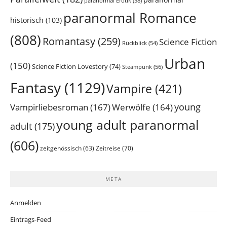
paranormal Erotik
(58)
paranormal Romance
historisch
(103)
(808)
Romantasy
(259)
Science Fiction
Rückblick
(54)
Urban
(150)
Science Fiction Lovestory
(74)
Steampunk
(56)
Fantasy
(1129)
Vampire
(421)
young
Vampirliebesroman
(167)
Werwölfe
(164)
young adult paranormal
adult
(175)
(606)
Zeitreise
(70)
zeitgenössisch
(63)
META
Anmelden
Eintrags-Feed