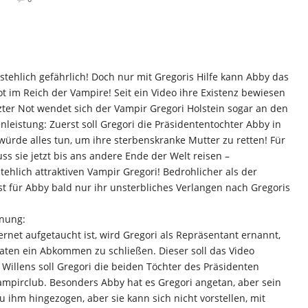
rstehlich gefährlich! Doch nur mit Gregoris Hilfe kann Abby das
ot im Reich der Vampire! Seit ein Video ihre Existenz bewiesen
tzter Not wendet sich der Vampir Gregori Holstein sogar an den
leistung: Zuerst soll Gregori die Präsidententochter Abby in
ürde alles tun, um ihre sterbenskranke Mutter zu retten! Für
 sie jetzt bis ans andere Ende der Welt reisen –
lich attraktiven Vampir Gregori! Bedrohlicher als der
st für Abby bald nur ihr unsterbliches Verlangen nach Gregoris
nung:
rnet aufgetaucht ist, wird Gregori als Repräsentant ernannt,
aten ein Abkommen zu schließen. Dieser soll das Video
Willens soll Gregori die beiden Töchter des Präsidenten
ampirclub. Besonders Abby hat es Gregori angetan, aber sein
zu ihm hingezogen, aber sie kann sich nicht vorstellen, mit