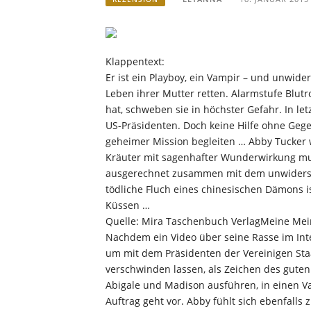
Klappentext:
Er ist ein Playboy, ein Vampir – und unwide
Leben ihrer Mutter retten. Alarmstufe Blutr
hat, schweben sie in höchster Gefahr. In le
US-Präsidenten. Doch keine Hilfe ohne Gegen
geheimer Mission begleiten … Abby Tucker w
Kräuter mit sagenhafter Wunderwirkung muss
ausgerechnet zusammen mit dem unwidersteh
tödliche Fluch eines chinesischen Dämons i
Küssen …
Quelle: Mira Taschenbuch VerlagMeine Mei
Nachdem ein Video über seine Rasse im Inte
um mit dem Präsidenten der Vereinigen Sta
verschwinden lassen, als Zeichen des guten 
Abigale und Madison ausführen, in einen V
Auftrag geht vor. Abby fühlt sich ebenfalls 