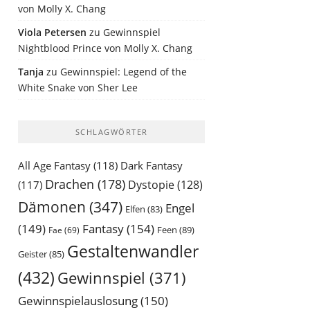
von Molly X. Chang
Viola Petersen
zu
Gewinnspiel
Nightblood Prince von Molly X. Chang
Tanja
zu
Gewinnspiel: Legend of the
White Snake von Sher Lee
SCHLAGWÖRTER
All Age Fantasy
(118)
Dark Fantasy
Drachen
(178)
Dystopie
(128)
(117)
Dämonen
(347)
Engel
Elfen
(83)
(149)
Fantasy
(154)
Feen
(89)
Fae
(69)
Gestaltenwandler
Geister
(85)
(432)
Gewinnspiel
(371)
Gewinnspielauslosung
(150)