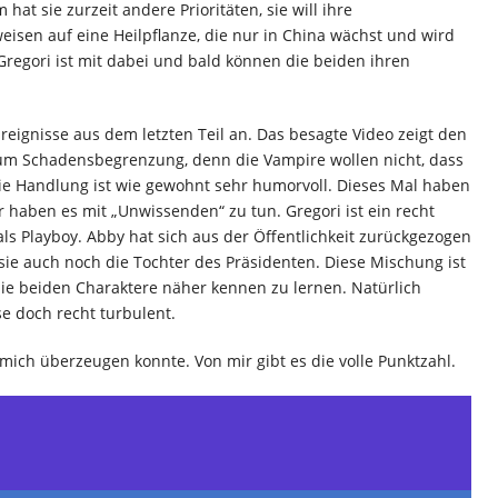
t sie zurzeit andere Prioritäten, sie will ihre
weisen auf eine Heilpflanze, die nur in China wächst und wird
Gregori ist mit dabei und bald können die beiden ihren
Ereignisse aus dem letzten Teil an. Das besagte Video zeigt den
 um Schadensbegrenzung, denn die Vampire wollen nicht, dass
 Die Handlung ist wie gewohnt sehr humorvoll. Dieses Mal haben
r haben es mit „Unwissenden“ zu tun. Gregori ist ein recht
ls Playboy. Abby hat sich aus der Öffentlichkeit zurückgezogen
sie auch noch die Tochter des Präsidenten. Diese Mischung ist
ie beiden Charaktere näher kennen zu lernen. Natürlich
ise doch recht turbulent.
 mich überzeugen konnte. Von mir gibt es die volle Punktzahl.