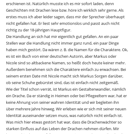
erschienen ist. Natürlich musste ich es mir sofort laden, denn
Geschichten mit Drachen lese bzw. höre ich wirklich sehr gerne. Als
erstes muss ich aber leider sagen, dass mir der Sprecher überhaupt
nicht gefallen hat. Er liest sehr emotionslos und passt auch nicht
richtig zu der 18-jährigen Hauptfigur.
Die Handlung an sich hat mir eigentlich gut gefallen. An ein paar
Stellen war die Handlung nicht immer ganz rund, ein paar Dinge
haben mich gestört. Da wären z. B. die Namen für die Charaktere. Ok,
es ist ein Buch von einer deutschen Autorin, aber Markus oder
Nicole sind so altbackene Namen, so heißt doch heute keiner mehr.
Außerdem benehmen sich die Charaktere einfach zu erwachsen. Bei
seinem ersten Date mit Nicole macht sich Markus Sorgen darüber,
ob seine Schuhe gebürstet sind, das ist einfach nicht zeitgemäß.
Wie der Titel schon verrät, ist Markus ein Gestaltenwandler, nämlich
ein Drache. Da er ständig in Heimen oder bei Pflegeeltern war, hat er
keine Ahnung von seiner wahren Identität und wir begleiten ihn
über mehrere Jahre hinweg. Wir erleben wie er sich mit seiner neuen
Identität auseinander setzen muss, was natürlich nicht einfach ist.
Was mich hier etwas gestört hat war, dass die Drachenwächter so
starken Einfluss auf das Leben der Drachen nehmen dürfen. Mir