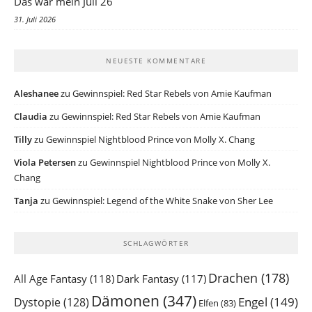
Das war mein Juli 26
31. Juli 2026
NEUESTE KOMMENTARE
Aleshanee
zu
Gewinnspiel: Red Star Rebels von Amie Kaufman
Claudia
zu
Gewinnspiel: Red Star Rebels von Amie Kaufman
Tilly
zu
Gewinnspiel Nightblood Prince von Molly X. Chang
Viola Petersen
zu
Gewinnspiel Nightblood Prince von Molly X.
Chang
Tanja
zu
Gewinnspiel: Legend of the White Snake von Sher Lee
SCHLAGWÖRTER
Drachen
(178)
All Age Fantasy
(118)
Dark Fantasy
(117)
Dämonen
(347)
Engel
(149)
Dystopie
(128)
Elfen
(83)