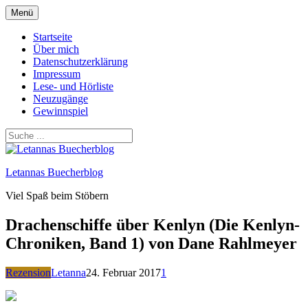
Zum
Menü
Inhalt
springen
Startseite
Über mich
Datenschutzerklärung
Impressum
Lese- und Hörliste
Neuzugänge
Gewinnspiel
Letannas Buecherblog
Viel Spaß beim Stöbern
Drachenschiffe über Kenlyn (Die Kenlyn-
Chroniken, Band 1) von Dane Rahlmeyer
Rezension
Letanna
24. Februar 2017
1