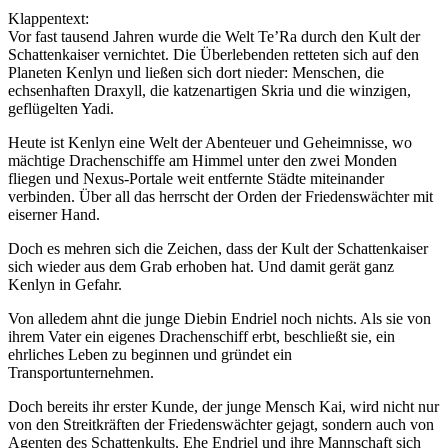
Klappentext:
Vor fast tausend Jahren wurde die Welt Te’Ra durch den Kult der
Schattenkaiser vernichtet. Die Überlebenden retteten sich auf den
Planeten Kenlyn und ließen sich dort nieder: Menschen, die
echsenhaften Draxyll, die katzenartigen Skria und die winzigen,
geflügelten Yadi.
Heute ist Kenlyn eine Welt der Abenteuer und Geheimnisse, wo
mächtige Drachenschiffe am Himmel unter den zwei Monden
fliegen und Nexus-Portale weit entfernte Städte miteinander
verbinden. Über all das herrscht der Orden der Friedenswächter mit
eiserner Hand.
Doch es mehren sich die Zeichen, dass der Kult der Schattenkaiser
sich wieder aus dem Grab erhoben hat. Und damit gerät ganz
Kenlyn in Gefahr.
Von alledem ahnt die junge Diebin Endriel noch nichts. Als sie von
ihrem Vater ein eigenes Drachenschiff erbt, beschließt sie, ein
ehrliches Leben zu beginnen und gründet ein
Transportunternehmen.
Doch bereits ihr erster Kunde, der junge Mensch Kai, wird nicht nur
von den Streitkräften der Friedenswächter gejagt, sondern auch von
Agenten des Schattenkults. Ehe Endriel und ihre Mannschaft sich