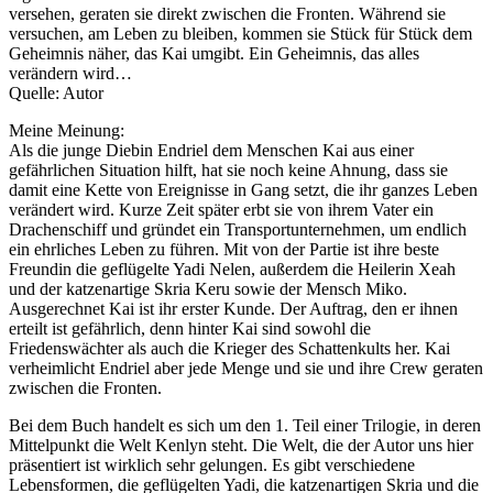
versehen, geraten sie direkt zwischen die Fronten. Während sie
versuchen, am Leben zu bleiben, kommen sie Stück für Stück dem
Geheimnis näher, das Kai umgibt. Ein Geheimnis, das alles
verändern wird…
Quelle: Autor
Meine Meinung:
Als die junge Diebin Endriel dem Menschen Kai aus einer
gefährlichen Situation hilft, hat sie noch keine Ahnung, dass sie
damit eine Kette von Ereignisse in Gang setzt, die ihr ganzes Leben
verändert wird. Kurze Zeit später erbt sie von ihrem Vater ein
Drachenschiff und gründet ein Transportunternehmen, um endlich
ein ehrliches Leben zu führen. Mit von der Partie ist ihre beste
Freundin die geflügelte Yadi Nelen, außerdem die Heilerin Xeah
und der katzenartige Skria Keru sowie der Mensch Miko.
Ausgerechnet Kai ist ihr erster Kunde. Der Auftrag, den er ihnen
erteilt ist gefährlich, denn hinter Kai sind sowohl die
Friedenswächter als auch die Krieger des Schattenkults her. Kai
verheimlicht Endriel aber jede Menge und sie und ihre Crew geraten
zwischen die Fronten.
Bei dem Buch handelt es sich um den 1. Teil einer Trilogie, in deren
Mittelpunkt die Welt Kenlyn steht. Die Welt, die der Autor uns hier
präsentiert ist wirklich sehr gelungen. Es gibt verschiedene
Lebensformen, die geflügelten Yadi, die katzenartigen Skria und die