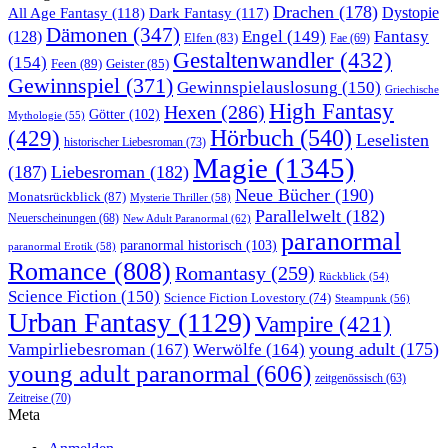
Drachen
(178)
All Age Fantasy
(118)
Dystopie
Dark Fantasy
(117)
Dämonen
(347)
Engel
(149)
Fantasy
(128)
Elfen
(83)
Fae
(69)
Gestaltenwandler
(432)
(154)
Feen
(89)
Geister
(85)
Gewinnspiel
(371)
Gewinnspielauslosung
(150)
Griechische
High Fantasy
Hexen
(286)
Götter
(102)
Mythologie
(55)
Hörbuch
(540)
(429)
Leselisten
historischer Liebesroman
(73)
Magie
(1345)
(187)
Liebesroman
(182)
Neue Bücher
(190)
Monatsrückblick
(87)
Mysterie Thriller
(58)
Parallelwelt
(182)
Neuerscheinungen
(68)
New Adult Paranormal
(62)
paranormal
paranormal historisch
(103)
paranormal Erotik
(58)
Romance
(808)
Romantasy
(259)
Rückblick
(54)
Science Fiction
(150)
Science Fiction Lovestory
(74)
Steampunk
(56)
Urban Fantasy
(1129)
Vampire
(421)
young adult
(175)
Vampirliebesroman
(167)
Werwölfe
(164)
young adult paranormal
(606)
zeitgenössisch
(63)
Zeitreise
(70)
Meta