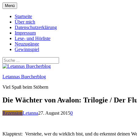
Zum
Menü
Inhalt
springen
Startseite
Über mich
Datenschutzerklärung
Impressum
Lese- und Hörliste
Neuzugänge
Gewinnspiel
Letannas Buecherblog
Viel Spaß beim Stöbern
Die Wächter von Avalon: Trilogie / Der 
Rezension
Letanna
27. August 2015
0
Klapptext: Verstehe, wer du wirklich bist, und du erkennst deinen W