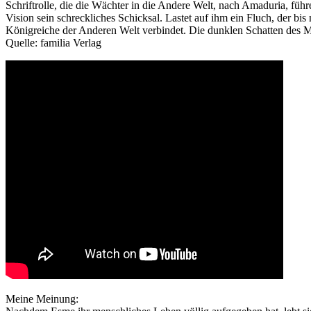
Schriftrolle, die die Wächter in die Andere Welt, nach Amaduria, füh
Vision sein schreckliches Schicksal. Lastet auf ihm ein Fluch, der bis
Königreiche der Anderen Welt verbindet. Die dunklen Schatten des
Quelle: familia Verlag
Meine Meinung: