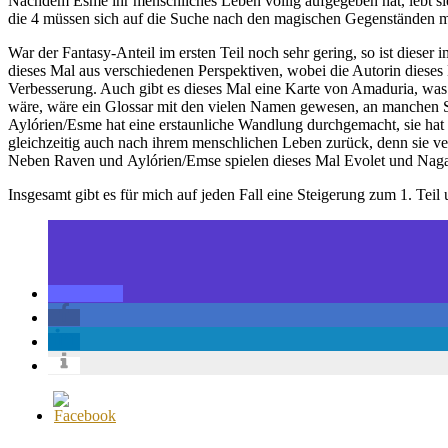
Nachdem Esme ihr menschliches Leben völlig aufgegeben hat, lebt si
die 4 müssen sich auf die Suche nach den magischen Gegenständen ma
War der Fantasy-Anteil im ersten Teil noch sehr gering, so ist dieser 
dieses Mal aus verschiedenen Perspektiven, wobei die Autorin dieses M
Verbesserung. Auch gibt es dieses Mal eine Karte von Amaduria, was 
wäre, wäre ein Glossar mit den vielen Namen gewesen, an manchen St
Aylórien/Esme hat eine erstaunliche Wandlung durchgemacht, sie hat ih
gleichzeitig auch nach ihrem menschlichen Leben zurück, denn sie verm
Neben Raven und Aylórien/Emse spielen dieses Mal Evolet und Nagai
Insgesamt gibt es für mich auf jeden Fall eine Steigerung zum 1. Teil