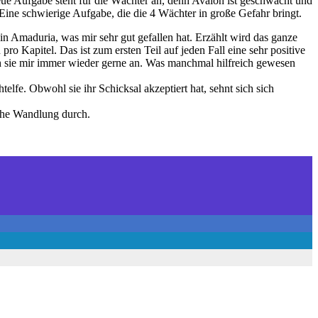
ue Aufgabe steht für die Wächter an, denn Avalon ist geschwächt und
ine schwierige Aufgabe, die die 4 Wächter in große Gefahr bringt.
h in Amaduria, was mir sehr gut gefallen hat. Erzählt wird das ganze
o Kapitel. Das ist zum ersten Teil auf jeden Fall eine sehr positive
ch sie mir immer wieder gerne an. Was manchmal hilfreich gewesen
elfe. Obwohl sie ihr Schicksal akzeptiert hat, sehnt sich sich
che Wandlung durch.