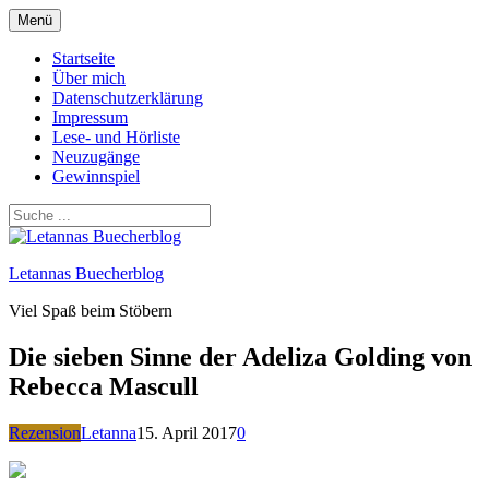
Zum
Menü
Inhalt
springen
Startseite
Über mich
Datenschutzerklärung
Impressum
Lese- und Hörliste
Neuzugänge
Gewinnspiel
Letannas Buecherblog
Viel Spaß beim Stöbern
Die sieben Sinne der Adeliza Golding von
Rebecca Mascull
Rezension
Letanna
15. April 2017
0