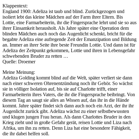
Klappentext:
England 1900: Adeliza ist taub und blind. Zurückgezogen und
isoliert lebt das kleine Mädchen auf der Farm ihrer Eltern. Bis
Lottie, eine Farmarbeiterin, ihr die Fingersprache lehrt und sie so aus
ihrer Einsamkeit herausholt. Als Jahre später eine Operation dem
blinden Mädchen auch noch das Augenlicht schenkt, bricht für die
begabte Adeliza eine aufregende Zeit der Emanzipation und Bildung
an. Immer an ihrer Seite ihre beste Freundin Lottie. Und dann ist für
Adeliza der Zeitpunkt gekommen, Lottie und ihren in Lebensgefahr
schwebenden Bruder zu retten …
Quelle: Droemer
Meine Meinung:
Adeliza Golding kommt blind auf die Welt, später verliert sie dann
nach einer schweren Ohrenentzündung noch ihr Gehör. So wächst
sie in völliger Isolation auf, bis sie auf Charlotte trifft, einer
Farmarbeiterin ihres Vaters, die ihr die Fingersprache beibringt. Von
diesem Tag an saugt sie alles an Wissen auf, das ihr in die Hände
kommt. Jahre später findet sich dann auch noch ein Arzt, der ihr ihr
Augenlicht zurück gibt. Adeliza wächst zu einer selbstbewussten
und klugen jungen Frau heran. Als dann Charlottes Bruder in den
Krieg zieht und in große Gefahr gerät, reisen Lottie und Liza nach
Afrika, um ihn zu retten. Denn Liza hat eine besondere Fähigkeit,
die ihr dabei helfen soll.