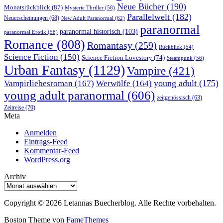
Neue Bücher
(190)
Monatsrückblick
(87)
Mysterie Thriller
(58)
Parallelwelt
(182)
Neuerscheinungen
(68)
New Adult Paranormal
(62)
paranormal
paranormal historisch
(103)
paranormal Erotik
(58)
Romance
(808)
Romantasy
(259)
Rückblick
(54)
Science Fiction
(150)
Science Fiction Lovestory
(74)
Steampunk
(56)
Urban Fantasy
(1129)
Vampire
(421)
young adult
(175)
Vampirliebesroman
(167)
Werwölfe
(164)
young adult paranormal
(606)
zeitgenössisch
(63)
Zeitreise
(70)
Meta
Anmelden
Eintrags-Feed
Kommentar-Feed
WordPress.org
Archiv
Archiv
Copyright © 2026 Letannas Buecherblog. Alle Rechte vorbehalten.
Boston Theme von
FameThemes