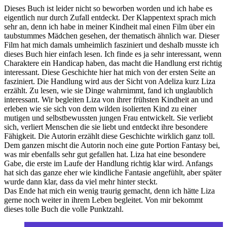
Dieses Buch ist leider nicht so beworben worden und ich habe es
eigentlich nur durch Zufall entdeckt. Der Klappentext sprach mich
sehr an, denn ich habe in meiner Kindheit mal einen Film über ein
taubstummes Mädchen gesehen, der thematisch ähnlich war. Dieser
Film hat mich damals umheimlich fasziniert und deshalb musste ich
dieses Buch hier einfach lesen. Ich finde es ja sehr interessant, wenn
Charaktere ein Handicap haben, das macht die Handlung erst richtig
interessant. Diese Geschichte hier hat mich von der ersten Seite an
fasziniert. Die Handlung wird aus der Sicht von Adeliza kurz Liza
erzählt. Zu lesen, wie sie Dinge wahrnimmt, fand ich unglaublich
interessant. Wir begleiten Liza von ihrer frühsten Kindheit an und
erleben wie sie sich von dem wilden isolierten Kind zu einer
mutigen und selbstbewussten jungen Frau entwickelt. Sie verliebt
sich, verliert Menschen die sie liebt und entdeckt ihre besondere
Fähigkeit. Die Autorin erzählt diese Geschichte wirklich ganz toll.
Dem ganzen mischt die Autorin noch eine gute Portion Fantasy bei,
was mir ebenfalls sehr gut gefallen hat. Liza hat eine besondere
Gabe, die erste im Laufe der Handlung richtig klar wird. Anfangs
hat sich das ganze eher wie kindliche Fantasie angefühlt, aber später
wurde dann klar, dass da viel mehr hinter steckt.
Das Ende hat mich ein wenig traurig gemacht, denn ich hätte Liza
gerne noch weiter in ihrem Leben begleitet. Von mir bekommt
dieses tolle Buch die volle Punktzahl.