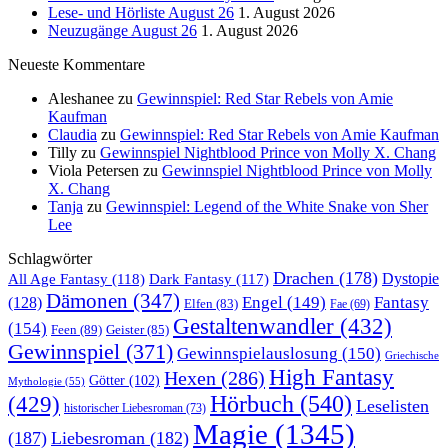
Lese- und Hörliste August 26
1. August 2026
Neuzugänge August 26
1. August 2026
Neueste Kommentare
Aleshanee
zu
Gewinnspiel: Red Star Rebels von Amie
Kaufman
Claudia
zu
Gewinnspiel: Red Star Rebels von Amie Kaufman
Tilly
zu
Gewinnspiel Nightblood Prince von Molly X. Chang
Viola Petersen
zu
Gewinnspiel Nightblood Prince von Molly
X. Chang
Tanja
zu
Gewinnspiel: Legend of the White Snake von Sher
Lee
Schlagwörter
Drachen
(178)
All Age Fantasy
(118)
Dystopie
Dark Fantasy
(117)
Dämonen
(347)
Engel
(149)
Fantasy
(128)
Elfen
(83)
Fae
(69)
Gestaltenwandler
(432)
(154)
Feen
(89)
Geister
(85)
Gewinnspiel
(371)
Gewinnspielauslosung
(150)
Griechische
High Fantasy
Hexen
(286)
Götter
(102)
Mythologie
(55)
Hörbuch
(540)
(429)
Leselisten
historischer Liebesroman
(73)
Magie
(1345)
(187)
Liebesroman
(182)