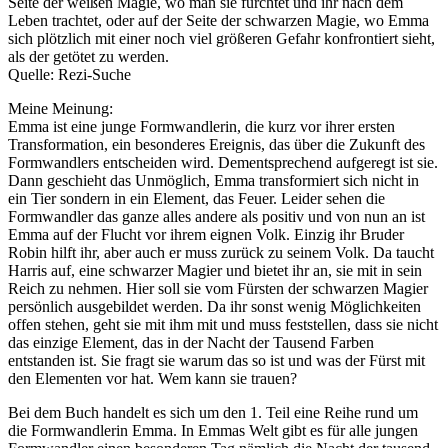
Seite der weißen Magie, wo man sie fürchtet und ihr nach dem
Leben trachtet, oder auf der Seite der schwarzen Magie, wo Emma
sich plötzlich mit einer noch viel größeren Gefahr konfrontiert sieht,
als der getötet zu werden.
Quelle: Rezi-Suche
Meine Meinung:
Emma ist eine junge Formwandlerin, die kurz vor ihrer ersten
Transformation, ein besonderes Ereignis, das über die Zukunft des
Formwandlers entscheiden wird. Dementsprechend aufgeregt ist sie.
Dann geschieht das Unmöglich, Emma transformiert sich nicht in
ein Tier sondern in ein Element, das Feuer. Leider sehen die
Formwandler das ganze alles andere als positiv und von nun an ist
Emma auf der Flucht vor ihrem eignen Volk. Einzig ihr Bruder
Robin hilft ihr, aber auch er muss zurück zu seinem Volk. Da taucht
Harris auf, eine schwarzer Magier und bietet ihr an, sie mit in sein
Reich zu nehmen. Hier soll sie vom Fürsten der schwarzen Magier
persönlich ausgebildet werden. Da ihr sonst wenig Möglichkeiten
offen stehen, geht sie mit ihm mit und muss feststellen, dass sie nicht
das einzige Element, das in der Nacht der Tausend Farben
entstanden ist. Sie fragt sie warum das so ist und was der Fürst mit
den Elementen vor hat. Wem kann sie trauen?
Bei dem Buch handelt es sich um den 1. Teil eine Reihe rund um
die Formwandlerin Emma. In Emmas Welt gibt es für alle jungen