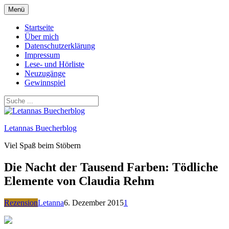
Zum
Menü
Inhalt
springen
Startseite
Über mich
Datenschutzerklärung
Impressum
Lese- und Hörliste
Neuzugänge
Gewinnspiel
Letannas Buecherblog
Viel Spaß beim Stöbern
Die Nacht der Tausend Farben: Tödliche
Elemente von Claudia Rehm
Rezension
Letanna
6. Dezember 2015
1