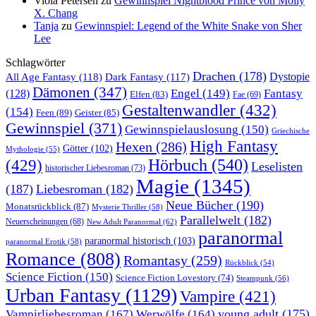
Viola Petersen
zu
Gewinnspiel Nightblood Prince von Molly
X. Chang
Tanja
zu
Gewinnspiel: Legend of the White Snake von Sher
Lee
Schlagwörter
Drachen
(178)
All Age Fantasy
(118)
Dystopie
Dark Fantasy
(117)
Dämonen
(347)
Engel
(149)
Fantasy
(128)
Elfen
(83)
Fae
(69)
Gestaltenwandler
(432)
(154)
Feen
(89)
Geister
(85)
Gewinnspiel
(371)
Gewinnspielauslosung
(150)
Griechische
High Fantasy
Hexen
(286)
Götter
(102)
Mythologie
(55)
Hörbuch
(540)
(429)
Leselisten
historischer Liebesroman
(73)
Magie
(1345)
(187)
Liebesroman
(182)
Neue Bücher
(190)
Monatsrückblick
(87)
Mysterie Thriller
(58)
Parallelwelt
(182)
Neuerscheinungen
(68)
New Adult Paranormal
(62)
paranormal
paranormal historisch
(103)
paranormal Erotik
(58)
Romance
(808)
Romantasy
(259)
Rückblick
(54)
Science Fiction
(150)
Science Fiction Lovestory
(74)
Steampunk
(56)
Urban Fantasy
(1129)
Vampire
(421)
young adult
(175)
Vampirliebesroman
(167)
Werwölfe
(164)