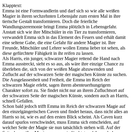
Klapptext:
Emma ist eine Formwandlerin und darf sich so wie alle weißen
Magier in ihrem sechzehnten Lebensjahr zum ersten Mal in ihre
tierische Gestalt transformieren. Doch die feierliche
Wandlungszeremonie bringt Emma plötzlich in Lebensgefahr.
Anstatt sich wie ihre Mitschüler in ein Tier zu transformieren,
verwandelt Emma sich in das Element des Feuers und erhält damit
eine seltene Gabe, die eine Gefahr für andere Magier ist. Ihre
Freunde, Mitschüler und Lehrer wollen Emma lieber tot sehen, als
diese gefürchtete Fähigkeit in ihr reifen zu lassen.
Als Harris, ein junger, schwarzer Magier rettend die Hand nach
Emma ausstreckt, sieht es so aus, als wäre ihre einzige Chance zu
überleben die, sich von der weißen Magie abzuwenden und
Zuflucht auf der schwarzen Seite der magischen Künste zu suchen.
Die Ausgelassenheit und Freiheit, die Emma im Reich der
schwarzen Magie erlebt, sagen ihrem abenteuerhungrigem
Charakter sofort zu. Sie findet nicht nur an ihrem Zufluchtsort auf
der schwarzen Seite der magischen Künste, sondern auch an Harris,
schnell Gefallen.
Schon bald jedoch trifft Emma im Reich der schwarzen Magie auf
den einzelgängerischen Caven und findet heraus, dass nicht alles an
Harris so ist, wie es auf den ersten Blick scheint. Als Caven kurz
darauf spurlos verschwindet, muss Emma sich entscheiden, auf
welcher Seite der Magie sie nun tatsächlich stehen will. Auf der