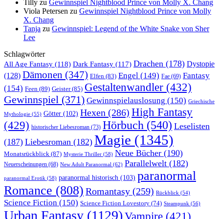
Tilly
zu
Gewinnspiel Nightblood Prince von Molly X. Chang
Viola Petersen
zu
Gewinnspiel Nightblood Prince von Molly
X. Chang
Tanja
zu
Gewinnspiel: Legend of the White Snake von Sher
Lee
Schlagwörter
Drachen
(178)
All Age Fantasy
(118)
Dystopie
Dark Fantasy
(117)
Dämonen
(347)
Engel
(149)
Fantasy
(128)
Elfen
(83)
Fae
(69)
Gestaltenwandler
(432)
(154)
Feen
(89)
Geister
(85)
Gewinnspiel
(371)
Gewinnspielauslosung
(150)
Griechische
High Fantasy
Hexen
(286)
Götter
(102)
Mythologie
(55)
Hörbuch
(540)
(429)
Leselisten
historischer Liebesroman
(73)
Magie
(1345)
(187)
Liebesroman
(182)
Neue Bücher
(190)
Monatsrückblick
(87)
Mysterie Thriller
(58)
Parallelwelt
(182)
Neuerscheinungen
(68)
New Adult Paranormal
(62)
paranormal
paranormal historisch
(103)
paranormal Erotik
(58)
Romance
(808)
Romantasy
(259)
Rückblick
(54)
Science Fiction
(150)
Science Fiction Lovestory
(74)
Steampunk
(56)
Urban Fantasy
(1129)
Vampire
(421)