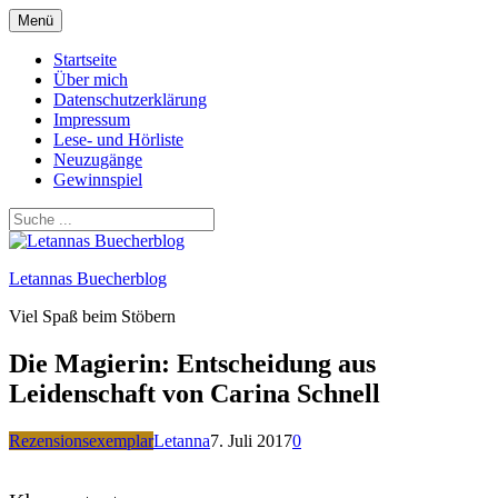
Zum
Menü
Inhalt
springen
Startseite
Über mich
Datenschutzerklärung
Impressum
Lese- und Hörliste
Neuzugänge
Gewinnspiel
Letannas Buecherblog
Viel Spaß beim Stöbern
Die Magierin: Entscheidung aus
Leidenschaft von Carina Schnell
Rezensionsexemplar
Letanna
7. Juli 2017
0