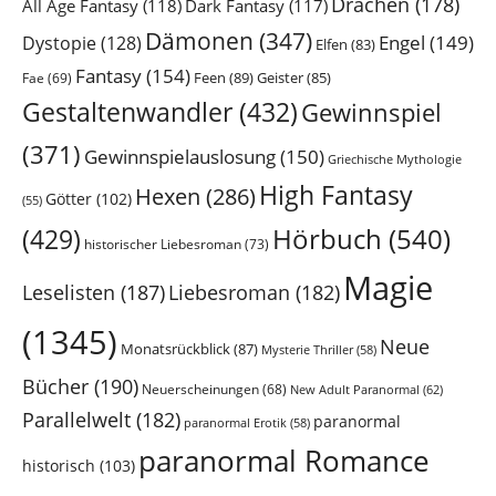
Drachen
(178)
All Age Fantasy
(118)
Dark Fantasy
(117)
Dämonen
(347)
Engel
(149)
Dystopie
(128)
Elfen
(83)
Fantasy
(154)
Feen
(89)
Geister
(85)
Fae
(69)
Gestaltenwandler
(432)
Gewinnspiel
(371)
Gewinnspielauslosung
(150)
Griechische Mythologie
High Fantasy
Hexen
(286)
Götter
(102)
(55)
Hörbuch
(540)
(429)
historischer Liebesroman
(73)
Magie
Leselisten
(187)
Liebesroman
(182)
(1345)
Neue
Monatsrückblick
(87)
Mysterie Thriller
(58)
Bücher
(190)
Neuerscheinungen
(68)
New Adult Paranormal
(62)
Parallelwelt
(182)
paranormal
paranormal Erotik
(58)
paranormal Romance
historisch
(103)