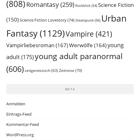
(808)
Romantasy
(259)
Science Fiction
Rückblick
(54)
Urban
(150)
Science Fiction Lovestory
(74)
Steampunk
(56)
Fantasy
(1129)
Vampire
(421)
young
Vampirliebesroman
(167)
Werwölfe
(164)
young adult paranormal
adult
(175)
(606)
Zeitreise
(70)
zeitgenössisch
(63)
META
Anmelden
Eintrags-Feed
Kommentar-Feed
WordPress.org