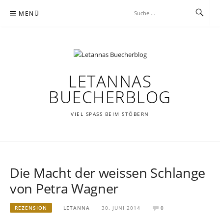
Zum
MENÜ
Inhalt
springen
LETANNAS
BUECHERBLOG
VIEL SPASS BEIM STÖBERN
Die Macht der weissen Schlange
von Petra Wagner
REZENSION
LETANNA
30. JUNI 2014
0