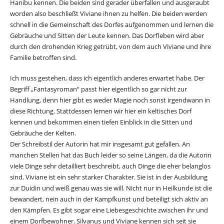
Hanibu kennen. Die beiden sind gerader überfallen und ausgeraubt
worden also beschließt Viviane ihnen zu helfen. Die beiden werden
schnell in die Gemeinschaft des Dorfes aufgenommen und lernen die
Gebräuche und Sitten der Leute kennen. Das Dorfleben wird aber
durch den drohenden Krieg getrübt, von dem auch Viviane und ihre
Familie betroffen sind.
Ich muss gestehen, dass ich eigentlich anderes erwartet habe. Der
Begriff „Fantasyroman“ passt hier eigentlich so gar nicht zur
Handlung, denn hier gibt es weder Magie noch sonst irgendwann in
diese Richtung. Stattdessen lernen wir hier ein keltisches Dorf
kennen und bekommen einen tiefen Einblick in die Sitten und
Gebräuche der Kelten.
Der Schreibstil der Autorin hat mir insgesamt gut gefallen. An
manchen Stellen hat das Buch leider so seine Längen, da die Autorin
viele Dinge sehr detailliert beschreibt, auch Dinge die eher belanglos
sind. Viviane ist ein sehr starker Charakter. Sie ist in der Ausbildung
zur Duidin und weiß genau was sie will. Nicht nur in Heilkunde ist die
bewandert, nein auch in der Kampfkunst und beteiligt sich aktiv an
den Kämpfen. Es gibt sogar eine Liebesgeschichte zwischen ihr und
einem Dorfbewohner. Silvanus und Viviane kennen sich seit sie