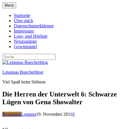
Zum
Menü
Inhalt
springen
Startseite
Über mich
Datenschutzerklärung
Impressum
Lese- und Hörliste
Neuzugänge
Gewinnspiel
Letannas Buecherblog
Viel Spaß beim Stöbern
Die Herren der Unterwelt 6: Schwarze
Lügen von Gena Showalter
Rezension
Letanna
19. November 2011
0