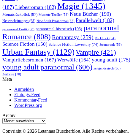
Magie
(1345)
(187)
Liebesroman
(182)
Neue Bücher
(190)
Monatsrückblick
(87)
Mysterie Thriller
(58)
Parallelwelt
(182)
Neuerscheinungen
(68)
New Adult Paranormal
(62)
paranormal
paranormal historisch
(103)
paranormal Erotik
(58)
Romance
(808)
Romantasy
(259)
Rückblick
(54)
Science Fiction
(150)
Science Fiction Lovestory
(74)
Steampunk
(56)
Urban Fantasy
(1129)
Vampire
(421)
young adult
(175)
Vampirliebesroman
(167)
Werwölfe
(164)
young adult paranormal
(606)
zeitgenössisch
(63)
Zeitreise
(70)
Meta
Anmelden
Eintrags-Feed
Kommentar-Feed
WordPress.org
Archiv
Archiv
Copyright © 2026 Letannas Buecherblog. Alle Rechte vorbehalten.