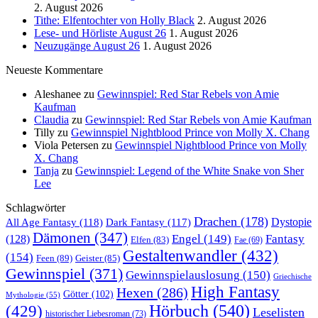
2. August 2026
Tithe: Elfentochter von Holly Black
2. August 2026
Lese- und Hörliste August 26
1. August 2026
Neuzugänge August 26
1. August 2026
Neueste Kommentare
Aleshanee
zu
Gewinnspiel: Red Star Rebels von Amie
Kaufman
Claudia
zu
Gewinnspiel: Red Star Rebels von Amie Kaufman
Tilly
zu
Gewinnspiel Nightblood Prince von Molly X. Chang
Viola Petersen
zu
Gewinnspiel Nightblood Prince von Molly
X. Chang
Tanja
zu
Gewinnspiel: Legend of the White Snake von Sher
Lee
Schlagwörter
Drachen
(178)
All Age Fantasy
(118)
Dystopie
Dark Fantasy
(117)
Dämonen
(347)
Engel
(149)
Fantasy
(128)
Elfen
(83)
Fae
(69)
Gestaltenwandler
(432)
(154)
Feen
(89)
Geister
(85)
Gewinnspiel
(371)
Gewinnspielauslosung
(150)
Griechische
High Fantasy
Hexen
(286)
Götter
(102)
Mythologie
(55)
Hörbuch
(540)
(429)
Leselisten
historischer Liebesroman
(73)