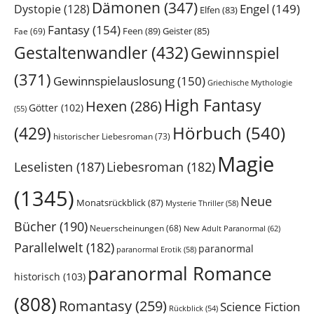
Dämonen
(347)
Engel
(149)
Dystopie
(128)
Elfen
(83)
Fantasy
(154)
Feen
(89)
Geister
(85)
Fae
(69)
Gestaltenwandler
(432)
Gewinnspiel
(371)
Gewinnspielauslosung
(150)
Griechische Mythologie
High Fantasy
Hexen
(286)
Götter
(102)
(55)
Hörbuch
(540)
(429)
historischer Liebesroman
(73)
Magie
Leselisten
(187)
Liebesroman
(182)
(1345)
Neue
Monatsrückblick
(87)
Mysterie Thriller
(58)
Bücher
(190)
Neuerscheinungen
(68)
New Adult Paranormal
(62)
Parallelwelt
(182)
paranormal
paranormal Erotik
(58)
paranormal Romance
historisch
(103)
(808)
Romantasy
(259)
Science Fiction
Rückblick
(54)