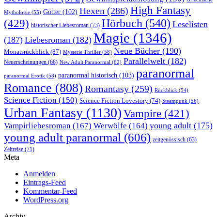
High Fantasy
Hexen
(286)
Götter
(102)
Mythologie
(55)
Hörbuch
(540)
(429)
Leselisten
historischer Liebesroman
(73)
Magie
(1346)
(187)
Liebesroman
(182)
Neue Bücher
(190)
Monatsrückblick
(87)
Mysterie Thriller
(58)
Parallelwelt
(182)
Neuerscheinungen
(68)
New Adult Paranormal
(62)
paranormal
paranormal historisch
(103)
paranormal Erotik
(58)
Romance
(808)
Romantasy
(259)
Rückblick
(54)
Science Fiction
(150)
Science Fiction Lovestory
(74)
Steampunk
(56)
Urban Fantasy
(1130)
Vampire
(421)
young adult
(175)
Vampirliebesroman
(167)
Werwölfe
(164)
young adult paranormal
(606)
zeitgenössisch
(63)
Zeitreise
(71)
Meta
Anmelden
Eintrags-Feed
Kommentar-Feed
WordPress.org
Archiv