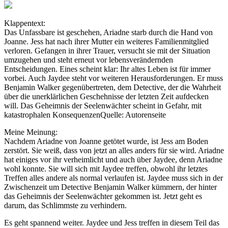
Klappentext:
Das Unfassbare ist geschehen, Ariadne starb durch die Hand von
Joanne. Jess hat nach ihrer Mutter ein weiteres Familienmitglied
verloren. Gefangen in ihrer Trauer, versucht sie mit der Situation
umzugehen und steht erneut vor lebensverändernden
Entscheidungen. Eines scheint klar: Ihr altes Leben ist für immer
vorbei. Auch Jaydee steht vor weiteren Herausforderungen. Er muss
Benjamin Walker gegenübertreten, dem Detective, der die Wahrheit
über die unerklärlichen Geschehnisse der letzten Zeit aufdecken
will. Das Geheimnis der Seelenwächter scheint in Gefahr, mit
katastrophalen KonsequenzenQuelle: Autorenseite
Meine Meinung:
Nachdem Ariadne von Joanne getötet wurde, ist Jess am Boden
zerstört. Sie weiß, dass von jetzt an alles anders für sie wird. Ariadne
hat einiges vor ihr verheimlicht und auch über Jaydee, denn Ariadne
wohl konnte. Sie will sich mit Jaydee treffen, obwohl ihr letztes
Treffen alles andere als normal verlaufen ist. Jaydee muss sich in der
Zwischenzeit um Detective Benjamin Walker kümmern, der hinter
das Geheimnis der Seelenwächter gekommen ist. Jetzt geht es
darum, das Schlimmste zu verhindern.
Es geht spannend weiter. Jaydee und Jess treffen in diesem Teil das