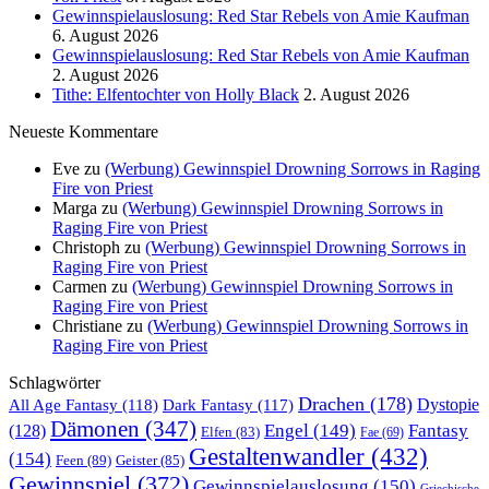
Gewinnspielauslosung: Red Star Rebels von Amie Kaufman
6. August 2026
Gewinnspielauslosung: Red Star Rebels von Amie Kaufman
2. August 2026
Tithe: Elfentochter von Holly Black
2. August 2026
Neueste Kommentare
Eve
zu
(Werbung) Gewinnspiel Drowning Sorrows in Raging
Fire von Priest
Marga
zu
(Werbung) Gewinnspiel Drowning Sorrows in
Raging Fire von Priest
Christoph
zu
(Werbung) Gewinnspiel Drowning Sorrows in
Raging Fire von Priest
Carmen
zu
(Werbung) Gewinnspiel Drowning Sorrows in
Raging Fire von Priest
Christiane
zu
(Werbung) Gewinnspiel Drowning Sorrows in
Raging Fire von Priest
Schlagwörter
Drachen
(178)
All Age Fantasy
(118)
Dystopie
Dark Fantasy
(117)
Dämonen
(347)
Engel
(149)
Fantasy
(128)
Elfen
(83)
Fae
(69)
Gestaltenwandler
(432)
(154)
Feen
(89)
Geister
(85)
Gewinnspiel
(372)
Gewinnspielauslosung
(150)
Griechische