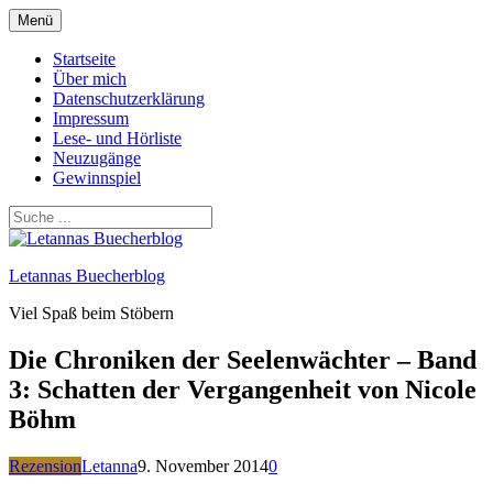
Zum
Menü
Inhalt
springen
Startseite
Über mich
Datenschutzerklärung
Impressum
Lese- und Hörliste
Neuzugänge
Gewinnspiel
Letannas Buecherblog
Viel Spaß beim Stöbern
Die Chroniken der Seelenwächter – Band
3: Schatten der Vergangenheit von Nicole
Böhm
Rezension
Letanna
9. November 2014
0