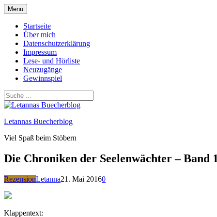
Zum
Menü
Inhalt
springen
Startseite
Über mich
Datenschutzerklärung
Impressum
Lese- und Hörliste
Neuzugänge
Gewinnspiel
Letannas Buecherblog
Viel Spaß beim Stöbern
Die Chroniken der Seelenwächter – Band 
Rezension
Letanna
21. Mai 2016
0
Klappentext: