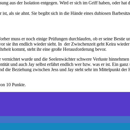
sung aus der Isolation entgegen. Wird er sich im Griff haben, oder ha
ist, als sie ahnt. Sie begibt sich in die Hände eines dubiosen Barbesitz
Vorher muss er noch einige Prüfungen durchlaufen, ob er seine Bestie u
evor sie ihn endlich wieder sieht. In der Zwischenzeit geht Keira wieder
ahrheit kommt, steht ihr eine große Herausforderung bevor.
or vernichtet wurde und die Seelenwächter schwere Verluste hinnehmen 
tät und auch Jay selbst erfährt endlich wer bzw. was er ist. Ein ganz sc
nd die Beziehung zwischen Jess und Jay steht sehr im Mittelpunkt der H
 von 10 Punkte.