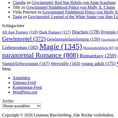
Claudia
zu
Gewinnspiel: Red Star Rebels von Amie Kaufman
Tilly
zu
Gewinnspiel Nightblood Prince von Molly X. Chang
Viola Petersen
zu
Gewinnspiel Nightblood Prince von Molly 
Tanja
zu
Gewinnspiel: Legend of the White Snake von Sher L
Schlagwörter
Drachen
(178)
All Age Fantasy
(118)
Dystopie
(
Dark Fantasy
(117)
Gewinnspiel
(372)
Gewinnspielauslosung
(150)
Griechische 
Magie
(1345)
Liebesroman
(182)
Monatsrückblick
(87)
My
paranormal Romance
(808)
Romantasy
(259)
young adult
(175)
Vampirliebesroman
(167)
Werwölfe
(164)
Meta
Anmelden
Eintrags-Feed
Kommentar-Feed
WordPress.org
Archiv
Archiv
Copyright © 2026 Letannas Buecherblog. Alle Rechte vorbehalten.