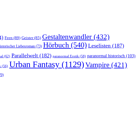
Gestaltenwandler
(432)
4)
Feen
(89)
Geister
(85)
Hörbuch
(540)
Leselisten
(187)
istorischer Liebesroman
(73)
Parallelwelt
(182)
paranormal historisch
(103)
al
(62)
paranormal Erotik
(58)
Urban Fantasy
(1129)
Vampire
(421)
k
(56)
70)