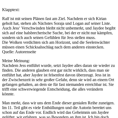
Klapptext:
Ralf ist mit seinen Plänen fast am Ziel. Nachdem er sich Kirian
geholt hat, stehen als Nächstes Soraja und Logan auf seiner Liste.
Auch Jess‘ Verschwinden bleibt nicht unbemerkt, und Jaydee begibt
sich auf eine halsbrecherische Suche, bei der er nicht nur kämpfen,
sondern sich auch seinen Gefühlen für Jess stellen muss.
Die Wolken verdichten sich am Horizont, und die Seelenwächter
müssen einen Schicksalsschlag nach dem anderen einstecken.
Quelle: Autorenseite
Meine Meinung:
Nachdem Jess entführt wurde, setzt Jaydee alles daran sie wieder zu
finden. Die anderen glauben erst gar nicht wirklich, dass man sie
entführt hat, aber Jaydee ist felsenfest davon überzeugt. Jess ist in
der Zwischenzeit in sehr großer Gefahr, denn sie wird an einem Ort
gefangen gehalten, an dem sie für fast niemanden erreichbar ist. Sie
trifft eine schwerwiegende Entscheidung, die alles verändern
könnte.
Man merkt, dass wir uns dem Ende dieser genialen Reihe zuneigen.
Im 11. Teil gibt es viele Enthüllungen und die Autorin bereitet uns
schon auf das Ende vor. Endlich wird das Geheimnis um Jaydee
gelüftet, wir erfahren, was so Besonders an ihm ist. Ich bin doch