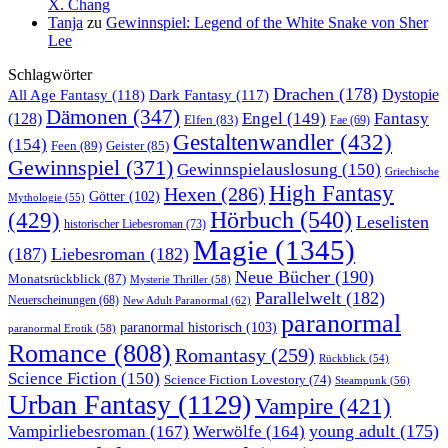
X. Chang
Tanja
zu
Gewinnspiel: Legend of the White Snake von Sher
Lee
Schlagwörter
Drachen
(178)
All Age Fantasy
(118)
Dystopie
Dark Fantasy
(117)
Dämonen
(347)
Engel
(149)
Fantasy
(128)
Elfen
(83)
Fae
(69)
Gestaltenwandler
(432)
(154)
Feen
(89)
Geister
(85)
Gewinnspiel
(371)
Gewinnspielauslosung
(150)
Griechische
High Fantasy
Hexen
(286)
Götter
(102)
Mythologie
(55)
Hörbuch
(540)
(429)
Leselisten
historischer Liebesroman
(73)
Magie
(1345)
(187)
Liebesroman
(182)
Neue Bücher
(190)
Monatsrückblick
(87)
Mysterie Thriller
(58)
Parallelwelt
(182)
Neuerscheinungen
(68)
New Adult Paranormal
(62)
paranormal
paranormal historisch
(103)
paranormal Erotik
(58)
Romance
(808)
Romantasy
(259)
Rückblick
(54)
Science Fiction
(150)
Science Fiction Lovestory
(74)
Steampunk
(56)
Urban Fantasy
(1129)
Vampire
(421)
young adult
(175)
Vampirliebesroman
(167)
Werwölfe
(164)