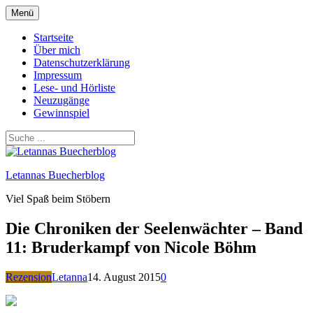
Zum
Menü
Inhalt
springen
Startseite
Über mich
Datenschutzerklärung
Impressum
Lese- und Hörliste
Neuzugänge
Gewinnspiel
Letannas Buecherblog
Viel Spaß beim Stöbern
Die Chroniken der Seelenwächter – Band
11: Bruderkampf von Nicole Böhm
Rezension
Letanna
14. August 2015
0