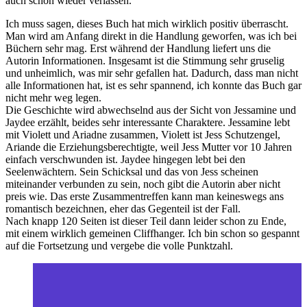
auch schon wieder verlassen.
Ich muss sagen, dieses Buch hat mich wirklich positiv überrascht.
Man wird am Anfang direkt in die Handlung geworfen, was ich bei
Büchern sehr mag. Erst während der Handlung liefert uns die
Autorin Informationen. Insgesamt ist die Stimmung sehr gruselig
und unheimlich, was mir sehr gefallen hat. Dadurch, dass man nicht
alle Informationen hat, ist es sehr spannend, ich konnte das Buch gar
nicht mehr weg legen.
Die Geschichte wird abwechselnd aus der Sicht von Jessamine und
Jaydee erzählt, beides sehr interessante Charaktere. Jessamine lebt
mit Violett und Ariadne zusammen, Violett ist Jess Schutzengel,
Ariande die Erziehungsberechtigte, weil Jess Mutter vor 10 Jahren
einfach verschwunden ist. Jaydee hingegen lebt bei den
Seelenwächtern. Sein Schicksal und das von Jess scheinen
miteinander verbunden zu sein, noch gibt die Autorin aber nicht
preis wie. Das erste Zusammentreffen kann man keineswegs ans
romantisch bezeichnen, eher das Gegenteil ist der Fall.
Nach knapp 120 Seiten ist dieser Teil dann leider schon zu Ende,
mit einem wirklich gemeinen Cliffhanger. Ich bin schon so gespannt
auf die Fortsetzung und vergebe die volle Punktzahl.