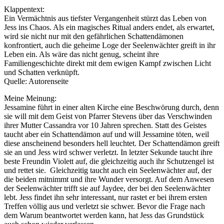
Klappentext:
Ein Vermächtnis aus tiefster Vergangenheit stürzt das Leben von
Jess ins Chaos. Als ein magisches Ritual anders endet, als erwartet,
wird sie nicht nur mit den gefährlichen Schattendämonen
konfrontiert, auch die geheime Loge der Seelenwächter greift in ihr
Leben ein. Als wäre das nicht genug, scheint ihre
Familiengeschichte direkt mit dem ewigen Kampf zwischen Licht
und Schatten verknüpft.
Quelle: Autorenseite
Meine Meinung:
Jessamine führt in einer alten Kirche eine Beschwörung durch, denn
sie will mit dem Geist von Pfarrer Stevens über das Verschwinden
ihrer Mutter Cassandra vor 10 Jahren sprechen. Statt des Geistes
taucht aber ein Schattendämon auf und will Jessamine töten, weil
diese anscheinend besonders hell leuchtet. Der Schattendämon greift
sie an und Jess wird schwer verletzt. In letzter Sekunde taucht ihre
beste Freundin Violett auf, die gleichzeitig auch ihr Schutzengel ist
und rettet sie. Gleichzeitig taucht auch ein Seelenwächter auf, der
die beiden mitnimmt und ihre Wunder versorgt. Auf dem Anwesen
der Seelenwächter trifft sie auf Jaydee, der bei den Seelenwächter
lebt. Jess findet ihn sehr interessant, nur rastet er bei ihrem ersten
Treffen völlig aus und verletzt sie schwer. Bevor die Frage nach
dem Warum beantwortet werden kann, hat Jess das Grundstück