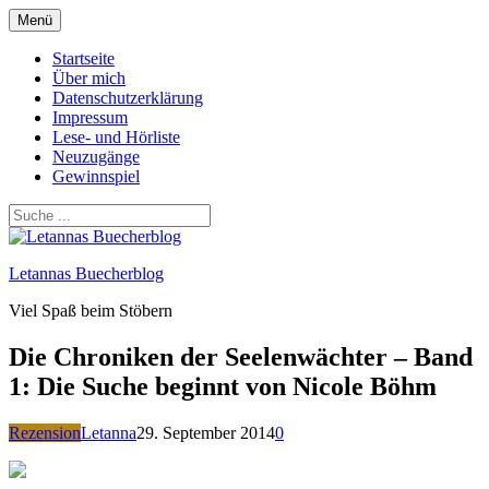
Zum
Menü
Inhalt
springen
Startseite
Über mich
Datenschutzerklärung
Impressum
Lese- und Hörliste
Neuzugänge
Gewinnspiel
Letannas Buecherblog
Viel Spaß beim Stöbern
Die Chroniken der Seelenwächter – Band
1: Die Suche beginnt von Nicole Böhm
Rezension
Letanna
29. September 2014
0