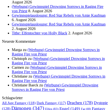
August 2026
(Werbung) Gewinnspiel Drowning Sorrows in Raging Fire
von Priest
8. August 2026
Gewinnspielauslosung: Red Star Rebels von Amie Kaufman
6. August 2026
Gewinnspielauslosung: Red Star Rebels von Amie Kaufman
2. August 2026
Tithe: Elfentochter von Holly Black
2. August 2026
Neueste Kommentare
Marga
zu
(Werbung) Gewinnspiel Drowning Sorrows in
Raging Fire von Priest
Christoph
zu
(Werbung) Gewinnspiel Drowning Sorrows in
Raging Fire von Priest
Carmen
zu
(Werbung) Gewinnspiel Drowning Sorrows in
Raging Fire von Priest
Christiane
zu
(Werbung) Gewinnspiel Drowning Sorrows in
Raging Fire von Priest
Christiane Baeck
zu
(Werbung) Gewinnspiel Drowning
Sorrows in Raging Fire von Priest
Schlagwörter
Drachen
(178)
All Age Fantasy
(118)
Dystopie
Dark Fantasy
(117)
Dämonen
(347)
Engel
(149)
Fantasy
(128)
Elfen
(83)
Fae
(69)