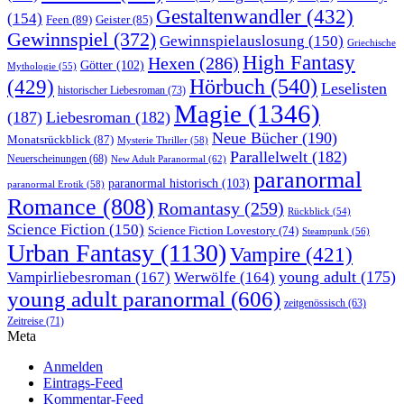
Gestaltenwandler
(432)
(154)
Feen
(89)
Geister
(85)
Gewinnspiel
(372)
Gewinnspielauslosung
(150)
Griechische
High Fantasy
Hexen
(286)
Götter
(102)
Mythologie
(55)
Hörbuch
(540)
(429)
Leselisten
historischer Liebesroman
(73)
Magie
(1346)
(187)
Liebesroman
(182)
Neue Bücher
(190)
Monatsrückblick
(87)
Mysterie Thriller
(58)
Parallelwelt
(182)
Neuerscheinungen
(68)
New Adult Paranormal
(62)
paranormal
paranormal historisch
(103)
paranormal Erotik
(58)
Romance
(808)
Romantasy
(259)
Rückblick
(54)
Science Fiction
(150)
Science Fiction Lovestory
(74)
Steampunk
(56)
Urban Fantasy
(1130)
Vampire
(421)
young adult
(175)
Vampirliebesroman
(167)
Werwölfe
(164)
young adult paranormal
(606)
zeitgenössisch
(63)
Zeitreise
(71)
Meta
Anmelden
Eintrags-Feed
Kommentar-Feed