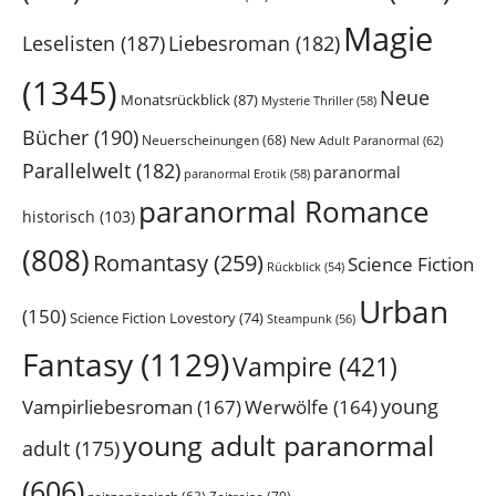
Magie
Leselisten
(187)
Liebesroman
(182)
(1345)
Neue
Monatsrückblick
(87)
Mysterie Thriller
(58)
Bücher
(190)
Neuerscheinungen
(68)
New Adult Paranormal
(62)
Parallelwelt
(182)
paranormal
paranormal Erotik
(58)
paranormal Romance
historisch
(103)
(808)
Romantasy
(259)
Science Fiction
Rückblick
(54)
Urban
(150)
Science Fiction Lovestory
(74)
Steampunk
(56)
Fantasy
(1129)
Vampire
(421)
young
Vampirliebesroman
(167)
Werwölfe
(164)
young adult paranormal
adult
(175)
(606)