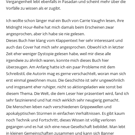
Vergangenheit lebt ebenfalls in Pasadan und scheint mehr über die
Vorfälle zu wissen als er zugibt.
Ich wollte schon länger mal ein Buch von Carrie Vaughn lesen, ihre
Midnight Hour-Reihe hat mich damals beim Erscheinen zwar
angesprochen, aber ich habe sie nie gelesen.
Dieses Buch hier klang vom Klappentext her sehr interessant und
auch das Cover hat mich sehr angesprochen. Obwohl ich in letzter
Zeit eher weniger Dystopie gelesen habe, weil mir diese alle
irgendwie zu ähnlich waren, konnte mich dieses Buch hier
überzeugen. Am Anfang hatte ich ein paar Probleme mit dem
Schreibstil, die Autorin mag es gerne verschachtelt, woran man sich
erst einmal gewöhnen muss. Die Geschichte ist sehr ungewöhnlich
und insgesamt eher ruhiger, nicht so aktiongeladen wie sonst bei
diesem Thema. Die Welt, die dem Leser hier präsentiert wird, fand ich
sehr faszinierend und hat mich wirklich sehr neugierig gemacht.
Die Menschen leben nach verschiedenen Grippewellen und
apokalyptischen Stürmen in einfachen Verhältnissen. Es gibt kaum
noch Technik und Fortschritt, dieses Wissen ist völlig verloren
gegangen und es hat sich eine neue Gesellschaft bebildet. Man lebt
in kleinen Gemeinschaften zusammen und kann sich Banner