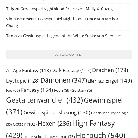
Tilly
zu
Gewinnspiel Nightblood Prince von Molly X. Chang
Viola Petersen
zu
Gewinnspiel Nightblood Prince von Molly X.
Chang
Tanja
zu
Gewinnspiel: Legend of the White Snake von Sher Lee
SCHLAGWÖRTER
Drachen
(178)
All Age Fantasy
(118)
Dark Fantasy
(117)
Dämonen
(347)
Engel
(149)
Dystopie
(128)
Elfen
(83)
Fantasy
(154)
Feen
(89)
Geister
(85)
Fae
(69)
Gestaltenwandler
(432)
Gewinnspiel
(371)
Gewinnspielauslosung
(150)
Griechische Mythologie
High Fantasy
Hexen
(286)
Götter
(102)
(55)
Hörbuch
(540)
(429)
historischer Liebesroman
(73)