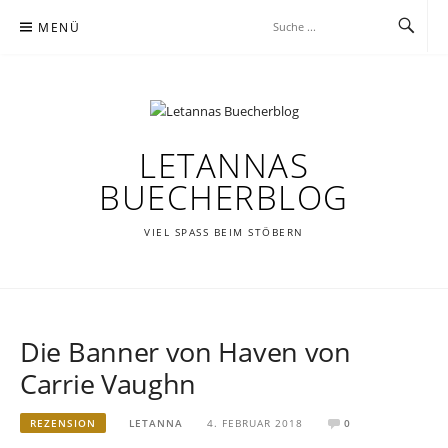
Zum
MENÜ
Inhalt
springen
LETANNAS
BUECHERBLOG
VIEL SPASS BEIM STÖBERN
Die Banner von Haven von
Carrie Vaughn
REZENSION
LETANNA
4. FEBRUAR 2018
0