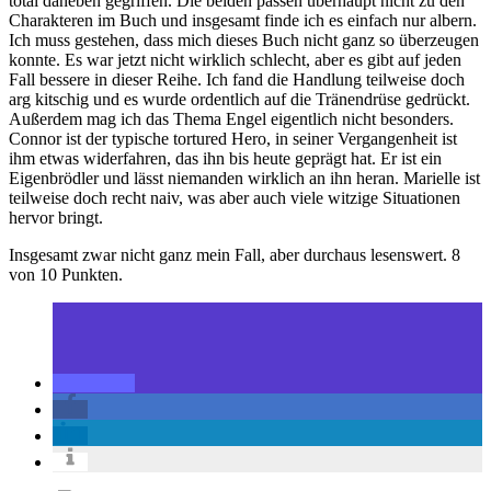
total daneben gegriffen. Die beiden passen überhaupt nicht zu den
Charakteren im Buch und insgesamt finde ich es einfach nur albern.
Ich muss gestehen, dass mich dieses Buch nicht ganz so überzeugen
konnte. Es war jetzt nicht wirklich schlecht, aber es gibt auf jeden
Fall bessere in dieser Reihe. Ich fand die Handlung teilweise doch
arg kitschig und es wurde ordentlich auf die Tränendrüse gedrückt.
Außerdem mag ich das Thema Engel eigentlich nicht besonders.
Connor ist der typische tortured Hero, in seiner Vergangenheit ist
ihm etwas widerfahren, das ihn bis heute geprägt hat. Er ist ein
Eigenbrödler und lässt niemanden wirklich an ihn heran. Marielle ist
teilweise doch recht naiv, was aber auch viele witzige Situationen
hervor bringt.
Insgesamt zwar nicht ganz mein Fall, aber durchaus lesenswert. 8
von 10 Punkten.