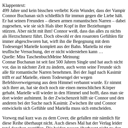
Klappentext:
499 Jahre und kein bisschen verliebt: Kein Wunder, dass der Vampir
Connor Buchanan sich schließlich für immun gegen die Liebe hält.
Er hat seinen Freunden – diesen armen romantischen Narren – dabei
zugesehen, wie sie sich Hals über Kopf in ihre Beziehungen
stürzen. Aber nicht mit ihm! Connor weiß, dass das alles zu nichts
als Herzschmerz führt. Doch obwohl er den rosaroten Gefühlen für
immer abgeschworen hat, wirft ihn die Begegnung mit dem
Todesengel Marielle komplett aus der Bahn. Mariella ist eine
teuflische Versuchung, der er nicht widerstehen kann …
Quelle: Mira TaschenbuchMeine Meinung:
Connar Buchanan ist seit fast 500 Jahren Single und hat auch nicht
vor, das in nächster Zeit zu ändern, auch wenn seine Freunde sich
alle für romantische Narren benehmen. Bei der Jagd nach Kasimir
trifft er auf Marielle, einem Todesengel der wegen
Befehlsverweigerung aus dem Himmel verbannt wurde. Er nimmt
sich ihrer an, hat sie doch noch nie einen menschlichen Körper
gehabt. Marielle will wieder in den Himmel und hofft, dass man sie
dort wieder aufnimmt. In der Zwischenzeit hilft sie Connor und den
anderen bei der Suche nach Kasimir. Zwischen ihr und Connor
entwickeln sich Gefühle und Mariella muss sich entscheiden.
Vorweg mal kurz was zu dem Cover, die gefallen mir nämlich für
diese Reihe überhaupt nicht. Auch dieses Mal hat der Verlag leider