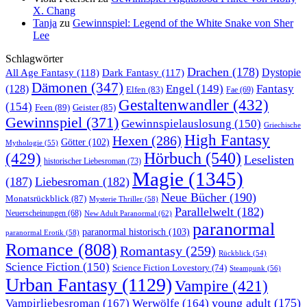
X. Chang
Tanja
zu
Gewinnspiel: Legend of the White Snake von Sher
Lee
Schlagwörter
Drachen
(178)
All Age Fantasy
(118)
Dystopie
Dark Fantasy
(117)
Dämonen
(347)
Engel
(149)
Fantasy
(128)
Elfen
(83)
Fae
(69)
Gestaltenwandler
(432)
(154)
Feen
(89)
Geister
(85)
Gewinnspiel
(371)
Gewinnspielauslosung
(150)
Griechische
High Fantasy
Hexen
(286)
Götter
(102)
Mythologie
(55)
Hörbuch
(540)
(429)
Leselisten
historischer Liebesroman
(73)
Magie
(1345)
(187)
Liebesroman
(182)
Neue Bücher
(190)
Monatsrückblick
(87)
Mysterie Thriller
(58)
Parallelwelt
(182)
Neuerscheinungen
(68)
New Adult Paranormal
(62)
paranormal
paranormal historisch
(103)
paranormal Erotik
(58)
Romance
(808)
Romantasy
(259)
Rückblick
(54)
Science Fiction
(150)
Science Fiction Lovestory
(74)
Steampunk
(56)
Urban Fantasy
(1129)
Vampire
(421)
young adult
(175)
Vampirliebesroman
(167)
Werwölfe
(164)