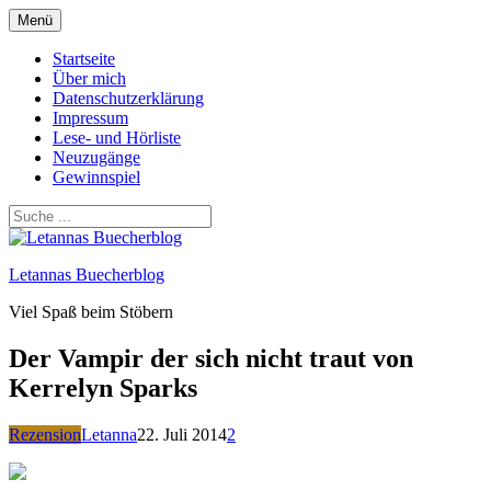
Zum
Menü
Inhalt
springen
Startseite
Über mich
Datenschutzerklärung
Impressum
Lese- und Hörliste
Neuzugänge
Gewinnspiel
Letannas Buecherblog
Viel Spaß beim Stöbern
Der Vampir der sich nicht traut von
Kerrelyn Sparks
Rezension
Letanna
22. Juli 2014
2