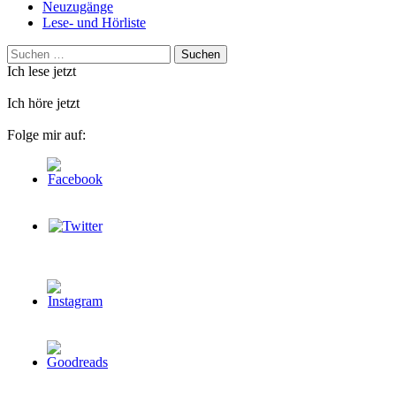
Neuzugänge
Lese- und Hörliste
Suchen
nach:
Ich lese jetzt
Ich höre jetzt
Folge mir auf: