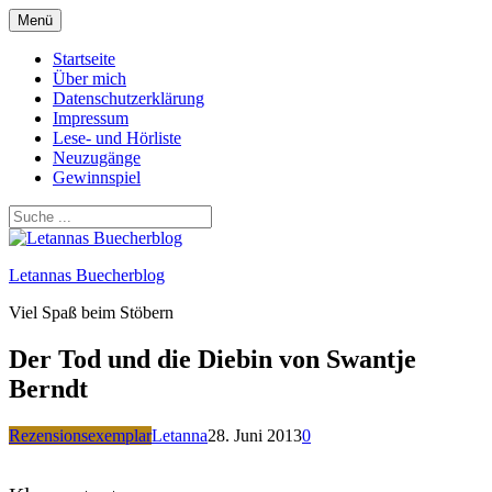
Zum
Menü
Inhalt
springen
Startseite
Über mich
Datenschutzerklärung
Impressum
Lese- und Hörliste
Neuzugänge
Gewinnspiel
Letannas Buecherblog
Viel Spaß beim Stöbern
Der Tod und die Diebin von Swantje
Berndt
Rezensionsexemplar
Letanna
28. Juni 2013
0