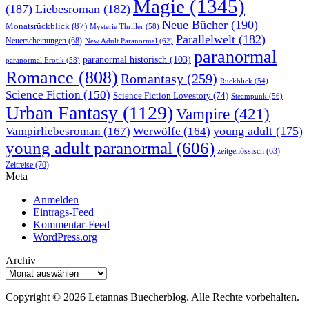
Magie
(1345)
(187)
Liebesroman
(182)
Neue Bücher
(190)
Monatsrückblick
(87)
Mysterie Thriller
(58)
Parallelwelt
(182)
Neuerscheinungen
(68)
New Adult Paranormal
(62)
paranormal
paranormal historisch
(103)
paranormal Erotik
(58)
Romance
(808)
Romantasy
(259)
Rückblick
(54)
Science Fiction
(150)
Science Fiction Lovestory
(74)
Steampunk
(56)
Urban Fantasy
(1129)
Vampire
(421)
young adult
(175)
Vampirliebesroman
(167)
Werwölfe
(164)
young adult paranormal
(606)
zeitgenössisch
(63)
Zeitreise
(70)
Meta
Anmelden
Eintrags-Feed
Kommentar-Feed
WordPress.org
Archiv
Archiv
Copyright © 2026 Letannas Buecherblog. Alle Rechte vorbehalten.