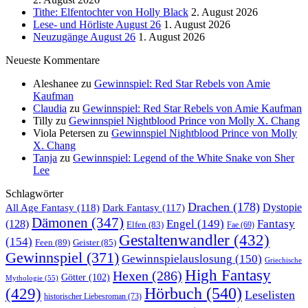
Tithe: Elfentochter von Holly Black
2. August 2026
Lese- und Hörliste August 26
1. August 2026
Neuzugänge August 26
1. August 2026
Neueste Kommentare
Aleshanee
zu
Gewinnspiel: Red Star Rebels von Amie
Kaufman
Claudia
zu
Gewinnspiel: Red Star Rebels von Amie Kaufman
Tilly
zu
Gewinnspiel Nightblood Prince von Molly X. Chang
Viola Petersen
zu
Gewinnspiel Nightblood Prince von Molly
X. Chang
Tanja
zu
Gewinnspiel: Legend of the White Snake von Sher
Lee
Schlagwörter
Drachen
(178)
All Age Fantasy
(118)
Dystopie
Dark Fantasy
(117)
Dämonen
(347)
Engel
(149)
Fantasy
(128)
Elfen
(83)
Fae
(69)
Gestaltenwandler
(432)
(154)
Feen
(89)
Geister
(85)
Gewinnspiel
(371)
Gewinnspielauslosung
(150)
Griechische
High Fantasy
Hexen
(286)
Götter
(102)
Mythologie
(55)
Hörbuch
(540)
(429)
Leselisten
historischer Liebesroman
(73)