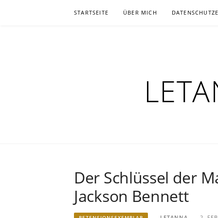
Zum
STARTSEITE
ÜBER MICH
DATENSCHUTZ
Inhalt
springen
LETA
Der Schlüssel der M
Jackson Bennett
LETANNA
2. FE
REZENSIONSEXEMPLAR