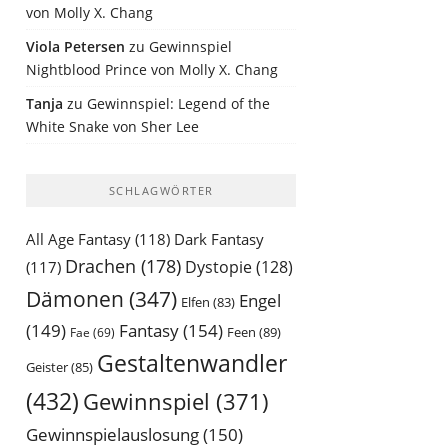
von Molly X. Chang
Viola Petersen
zu
Gewinnspiel
Nightblood Prince von Molly X. Chang
Tanja
zu
Gewinnspiel: Legend of the
White Snake von Sher Lee
SCHLAGWÖRTER
All Age Fantasy
(118)
Dark Fantasy
Drachen
(178)
Dystopie
(128)
(117)
Dämonen
(347)
Engel
Elfen
(83)
(149)
Fantasy
(154)
Feen
(89)
Fae
(69)
Gestaltenwandler
Geister
(85)
(432)
Gewinnspiel
(371)
Gewinnspielauslosung
(150)