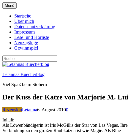
Zum
Menü
Inhalt
springen
Startseite
Über mich
Datenschutzerklärung
Impressum
Lese- und Hörliste
Neuzugänge
Gewinnspiel
Letannas Buecherblog
Viel Spaß beim Stöbern
Der Kuss der Katze von Marjorie M. Lui
Rezension
Letanna
6. August 2010
0
Inhalt:
Als Löwenbändigerin ist Iris McGillis der Star von Las Vegas. Ihre
Verbindung zu den großen Raubkatzen ist wie Magie. Als Blue