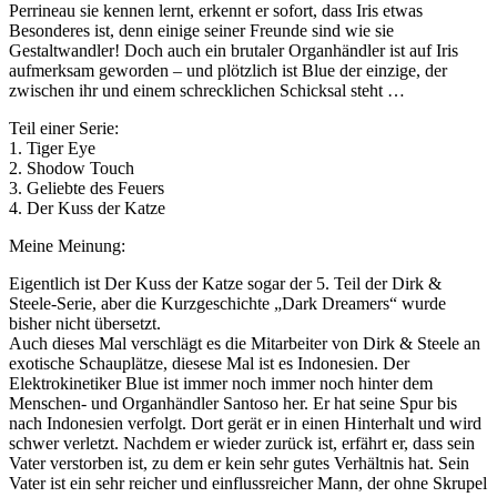
Perrineau sie kennen lernt, erkennt er sofort, dass Iris etwas
Besonderes ist, denn einige seiner Freunde sind wie sie
Gestaltwandler! Doch auch ein brutaler Organhändler ist auf Iris
aufmerksam geworden – und plötzlich ist Blue der einzige, der
zwischen ihr und einem schrecklichen Schicksal steht …
Teil einer Serie:
1. Tiger Eye
2. Shodow Touch
3. Geliebte des Feuers
4. Der Kuss der Katze
Meine Meinung:
Eigentlich ist Der Kuss der Katze sogar der 5. Teil der Dirk &
Steele-Serie, aber die Kurzgeschichte „Dark Dreamers“ wurde
bisher nicht übersetzt.
Auch dieses Mal verschlägt es die Mitarbeiter von Dirk & Steele an
exotische Schauplätze, diesese Mal ist es Indonesien. Der
Elektrokinetiker Blue ist immer noch immer noch hinter dem
Menschen- und Organhändler Santoso her. Er hat seine Spur bis
nach Indonesien verfolgt. Dort gerät er in einen Hinterhalt und wird
schwer verletzt. Nachdem er wieder zurück ist, erfährt er, dass sein
Vater verstorben ist, zu dem er kein sehr gutes Verhältnis hat. Sein
Vater ist ein sehr reicher und einflussreicher Mann, der ohne Skrupel