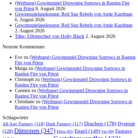
(Werbung) Gewinnspiel Drowning Sorrows in Raging Fire
von Priest
8. August 2026
Gewinnspielauslosung: Red Star Rebels von Amie Kaufman
6. August 2026
Gewinnspielauslosung: Red Star Rebels von Amie Kaufman
2. August 2026
Tithe: Elfentochter von Holly Black
2. August 2026
Neueste Kommentare
Eve
zu
(Werbung) Gewinnspiel Drowning Sorrows in Raging
Fire von Priest
Marga
zu
(Werbung) Gewinnspiel Drowning Sorrows in
Raging Fire von Priest
Christoph
zu
(Werbung) Gewinnspiel Drowning Sorrows in
Raging Fire von Priest
Carmen
zu
(Werbung) Gewinnspiel Drowning Sorrows in
Raging Fire von Priest
Christiane
zu
(Werbung) Gewinnspiel Drowning Sorrows in
Raging Fire von Priest
Schlagwörter
Drachen
(178)
All Age Fantasy
(118)
Dystopie
Dark Fantasy
(117)
Dämonen
(347)
Engel
(149)
Fantasy
(128)
Elfen
(83)
Fae
(69)