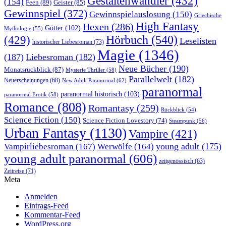
Gestaltenwandler
(432)
(154)
Feen
(89)
Geister
(85)
Gewinnspiel
(372)
Gewinnspielauslosung
(150)
Griechische
High Fantasy
Hexen
(286)
Götter
(102)
Mythologie
(55)
Hörbuch
(540)
(429)
Leselisten
historischer Liebesroman
(73)
Magie
(1346)
(187)
Liebesroman
(182)
Neue Bücher
(190)
Monatsrückblick
(87)
Mysterie Thriller
(58)
Parallelwelt
(182)
Neuerscheinungen
(68)
New Adult Paranormal
(62)
paranormal
paranormal historisch
(103)
paranormal Erotik
(58)
Romance
(808)
Romantasy
(259)
Rückblick
(54)
Science Fiction
(150)
Science Fiction Lovestory
(74)
Steampunk
(56)
Urban Fantasy
(1130)
Vampire
(421)
young adult
(175)
Vampirliebesroman
(167)
Werwölfe
(164)
young adult paranormal
(606)
zeitgenössisch
(63)
Zeitreise
(71)
Meta
Anmelden
Eintrags-Feed
Kommentar-Feed
WordPress.org